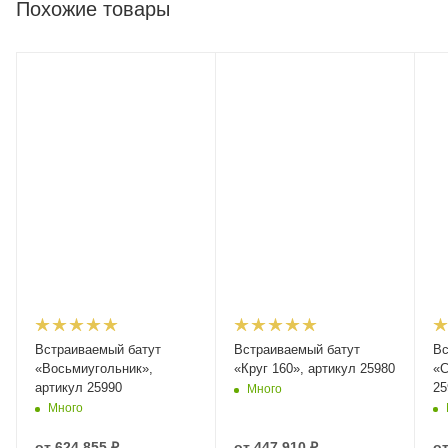
Похожие товары
Встраиваемый батут
Встраиваемый батут
Вс
«Восьмиугольник»,
«Круг 160», артикул 25980
«С
артикул 25990
25
Много
Много
от
624 855 ₽
от
447 910 ₽
о