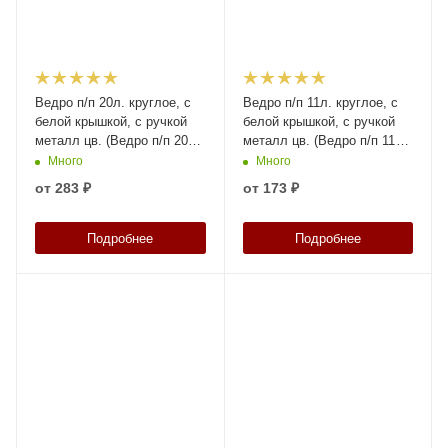
Ведро п/п 20л. круглое, с
Ведро п/п 11л. круглое, с
белой крышкой, с ручкой
белой крышкой, с ручкой
металл цв. (Ведро п/п 20л.
металл цв. (Ведро п/п 11л.
круглое, с белой крышкой,
круглое, с белой крышкой,
Много
Много
с ручкой металл цв. ), арт.
с ручкой металл цв. ), арт.
от
283 ₽
от
173 ₽
ВП 20А, код: 28100
ВП 11А, код: 28098
Подробнее
Подробнее