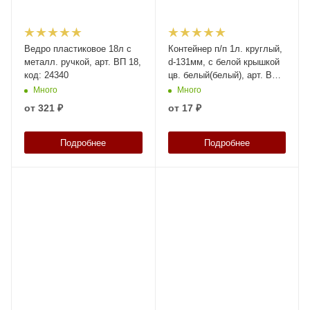
Ведро пластиковое 18л с
Контейнер п/п 1л. круглый,
металл. ручкой, арт. ВП 18,
d-131мм, с белой крышкой
код: 24340
цв. белый(белый), арт. ВП 1
d-131 мм (В) белый с
Много
Много
ручкой, код: 30057
от
321 ₽
от
17 ₽
Подробнее
Подробнее