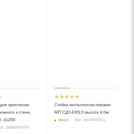
для крепления
Стойка металлопластиковая
ожного к стене,
МП СДЗ-63/5,0 высота 4,0м
0, d1200
Много
Арт.: 00-00000311
рт.: 00000007079