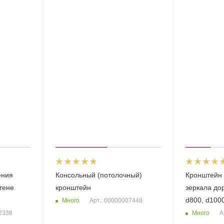
ения
Консольный (потолочный)
Кронштейн 
тене
кронштейн
зеркала дор
d800, d100
Много
Арт.: 00000007448
Много
02338
А