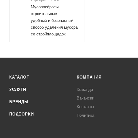
2 февраля 2026
Мусоросбросы
строительные —
удобный и безопасный
способ удаления мусора
со стройплощадок
КАТАЛОГ
КОМПАНИЯ
УСЛУГИ
Команда
Вакансии
БРЕНДЫ
Контакты
ПОДБОРКИ
Политика