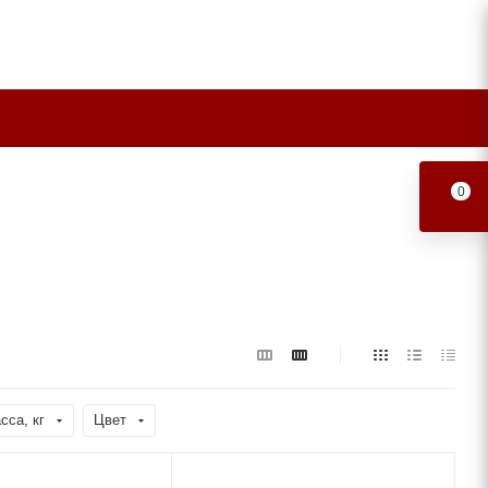
0
сса, кг
Цвет