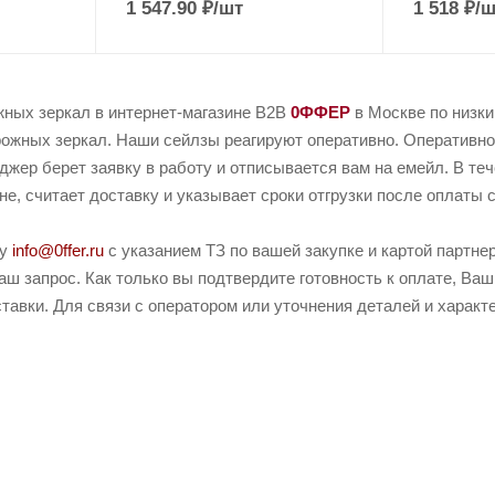
1 547.90
₽
/шт
1 518
₽
/ш
жных зеркал в интернет-магазине B2B
0ФФЕР
в Москве по низк
ожных зеркал. Наши сейлзы реагируют оперативно. Оперативно, 
джер берет заявку в работу и отписывается вам на емейл. В те
не, считает доставку и указывает сроки отгрузки после оплаты с
ту
info@0ffer.ru
с указанием ТЗ по вашей закупке и картой партн
ш запрос. Как только вы подтвердите готовность к оплате, Ваш
тавки. Для связи с оператором или уточнения деталей и харак