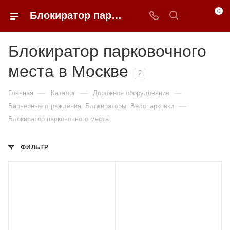
0
Блокиратор парковочного места в Москве купить по доступным ценам с доставкой от 0ФФЕР.ру
Блокиратор парковочного
места в Москве
2
—
—
—
Главная
Каталог
Дорожное оборудование
—
Барьерные ограждения. Блокираторы. Велопарковки
Блокиратор парковочного места
ФИЛЬТР