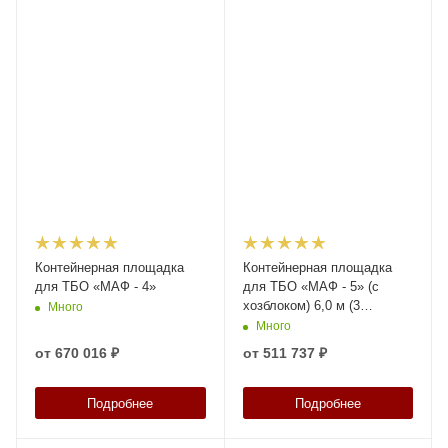
Контейнерная площадка
Контейнерная площадка
для ТБО «МАФ - 4»
для ТБО «МАФ - 5» (с
хозблоком) 6,0 м (3
Много
контейнера)
Много
от
670 016 ₽
от
511 737 ₽
Подробнее
Подробнее