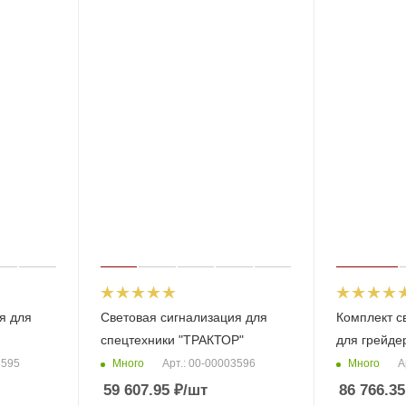
я для
Световая сигнализация для
Комплект с
спецтехники "ТРАКТОР"
для грейде
Много
Много
3595
Арт.: 00-00003596
А
59 607.95
₽
/шт
86 766.35