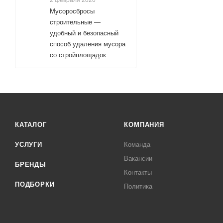
2 февраля 2026
Мусоросбросы
строительные —
удобный и безопасный
способ удаления мусора
со стройплощадок
КАТАЛОГ
КОМПАНИЯ
УСЛУГИ
Команда
Вакансии
БРЕНДЫ
Контакты
ПОДБОРКИ
Политика