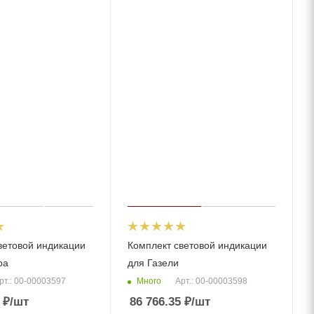
ветовой индикации
Комплект световой индикации
ра
для Газели
Много
рт.: 00-00003597
Арт.: 00-00003598
₽
/шт
86 766.35
₽
/шт