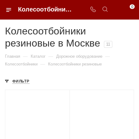
0
Колесоотбойники резиновые в Москве купить по доступным ценам с доставкой от 0ФФЕР.ру
Колесоотбойники
резиновые в Москве
11
—
—
—
Главная
Каталог
Дорожное оборудование
—
Колесоотбойники
Колесоотбойники резиновые
ФИЛЬТР