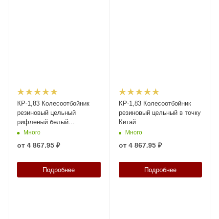
КР-1,83 Колесоотбойник
КР-1,83 Колесоотбойник
резиновый цельный
резиновый цельный в точку
рифленый белый
Китай
светоотражатель Китай
Много
Много
от
4 867.95 ₽
от
4 867.95 ₽
Подробнее
Подробнее