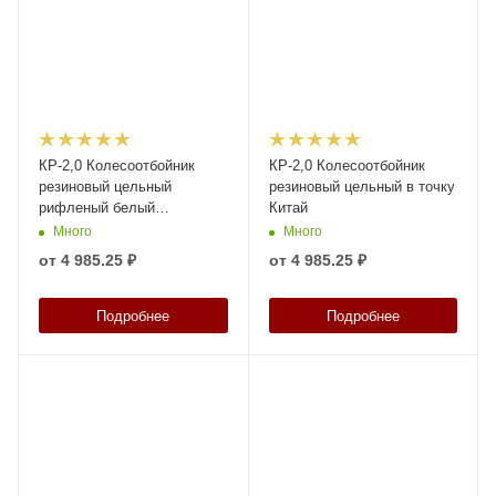
КР-2,0 Колесоотбойник
КР-2,0 Колесоотбойник
резиновый цельный
резиновый цельный в точку
рифленый белый
Китай
светоотражатель Китай
Много
Много
от
4 985.25 ₽
от
4 985.25 ₽
Подробнее
Подробнее