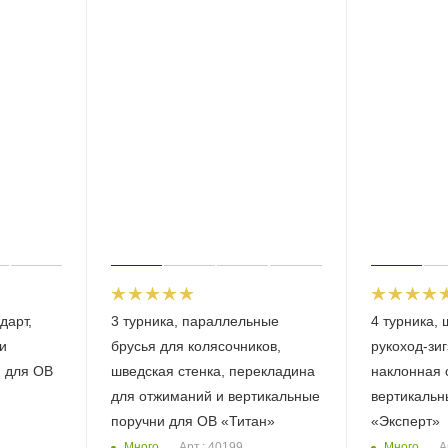
дарт,
3 турника, параллельные
4 турника, 
и
брусья для колясочников,
рукоход-зиг
и для ОВ
шведская стенка, перекладина
наклонная 
для отжиманий и вертикальные
вертикальн
поручни для ОВ «Титан»
«Эксперт»
Много
Много
Арт.: 40199
А