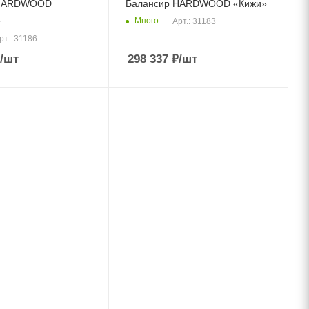
 HARDWOOD
Балансир HARDWOOD «Кижи»
»
Много
Арт.: 31183
рт.: 31186
/шт
298 337
₽
/шт