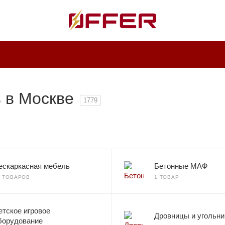
 в Москве
1779
ескаркасная мебель
Бетонные МАФ
0 ТОВАРОВ
1 ТОВАР
етское игровое
Дровницы и угольн
борудование