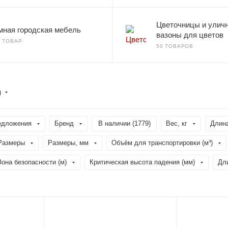
Цветочницы и улич
мная городская мебель
вазоны для цветов
1 ТОВАР
50 ТОВАРОВ
)
едложения
Бренд
В наличии (
1779
)
Вес, кг
Длина
Размеры
Размеры, мм
Объём для транспортировки (м³)
Зона безопасности (м)
Критическая высота падения (мм)
Дл