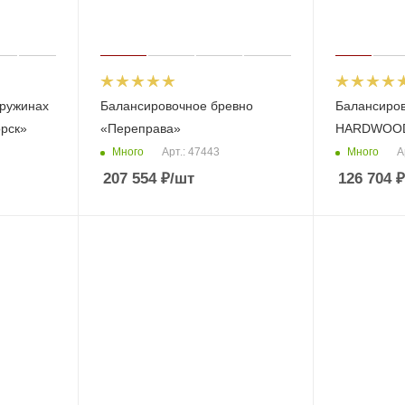
пружинах
Балансировочное бревно
Балансиро
рск»
«Переправа»
HARDWOOD
Много
Много
Арт.: 47443
А
207 554
₽
/шт
126 704
₽