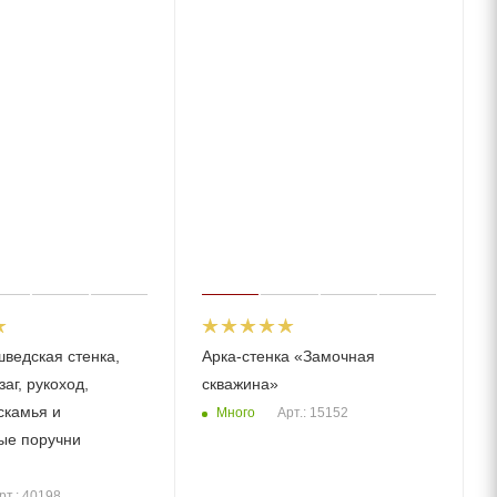
шведская стенка,
Арка-стенка «Замочная
заг, рукоход,
скважина»
скамья и
Много
Арт.: 15152
ые поручни
рт.: 40198