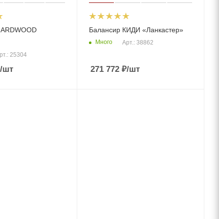
 HARDWOOD
Балансир КИДИ «Ланкастер»
Много
Арт.: 38862
рт.: 25304
/шт
271 772
₽
/шт