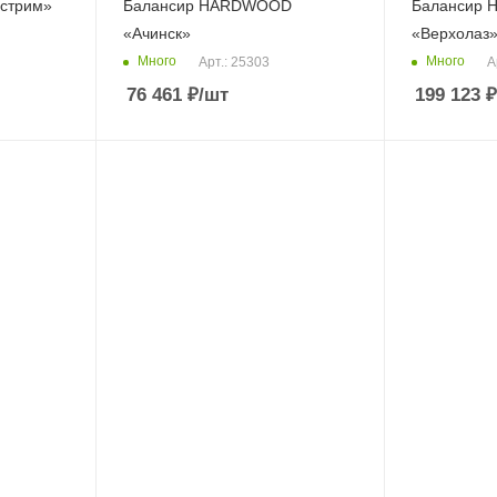
стрим»
Балансир HARDWOOD
Балансир
«Ачинск»
«Верхолаз
Много
Много
Арт.: 25303
А
76 461
₽
/шт
199 123
₽