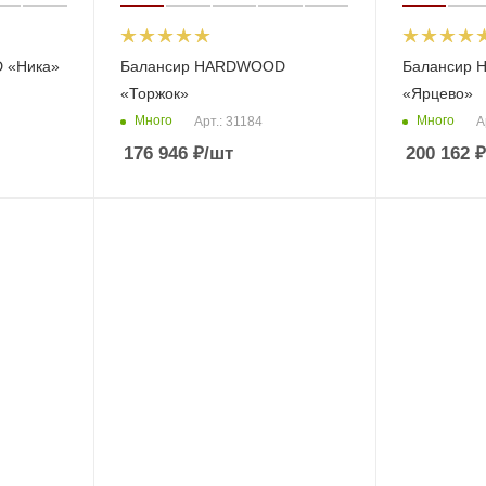
 «Ника»
Балансир HARDWOOD
Балансир
«Торжок»
«Ярцево»
Много
Много
Арт.: 31184
А
176 946
₽
/шт
200 162
₽