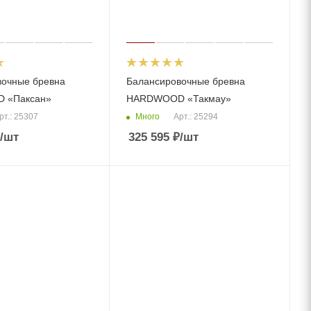
вочные бревна
Балансировочные бревна
 «Паксан»
HARDWOOD «Такмау»
Много
рт.: 25307
Арт.: 25294
/шт
325 595
₽
/шт