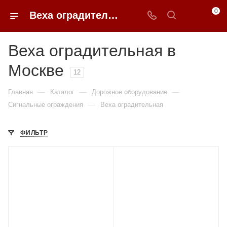
0
Веха оградительная в Москве купить по доступным ценам с доставкой от 0ФФЕР.ру
Веха оградительная в
Москве
12
—
—
—
Главная
Каталог
Дорожное оборудование
—
Сигнальные ограждения
Веха оградительная
ФИЛЬТР