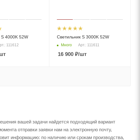
 S 4000K 52W
Светильник S 3000K 52W
Много
рт.: 111612
Арт.: 111611
шт
16 900
₽
/шт
решения вашей задачи найдется подходящий вариант
момента отправки заявки нам на электронную почту,
товит информацию: по наличию или срокам производства,