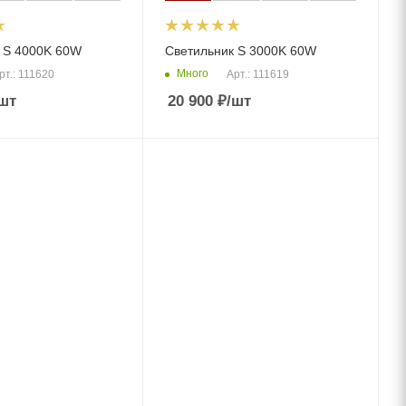
 S 4000K 60W
Светильник S 3000K 60W
Много
рт.: 111620
Арт.: 111619
шт
20 900
₽
/шт