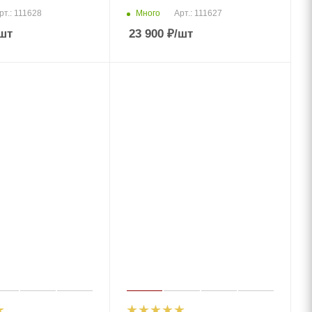
Много
рт.: 111628
Арт.: 111627
шт
23 900
₽
/шт