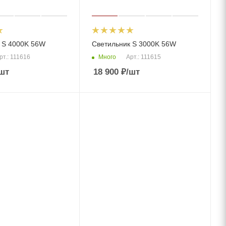
 S 4000K 56W
Светильник S 3000K 56W
Много
рт.: 111616
Арт.: 111615
шт
18 900
₽
/шт