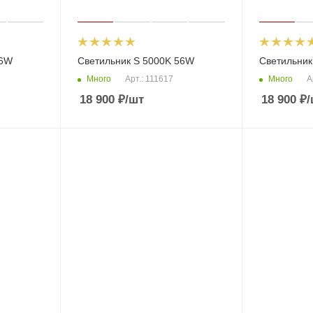
56W
Светильник S 5000K 56W
Светильник
Много
Много
Арт.: 111617
А
18 900
₽
/шт
18 900
₽
/