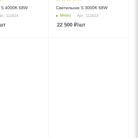
 S 4000K 68W
Светильник S 3000K 68W
Много
рт.: 111624
Арт.: 111623
шт
22 500
₽
/шт