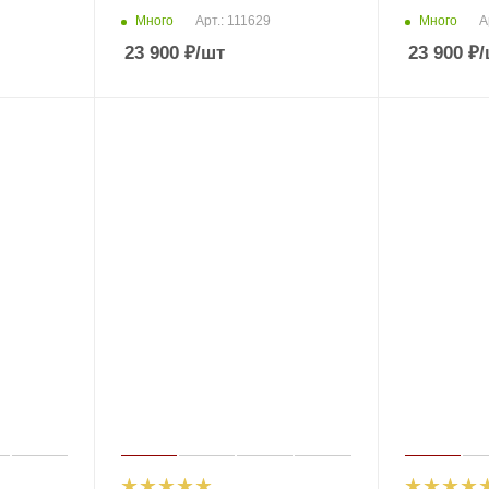
Много
Много
Арт.: 111629
А
23 900
₽
/шт
23 900
₽
/