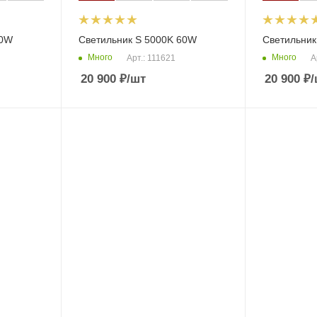
60W
Светильник S 5000K 60W
Светильник
Много
Много
Арт.: 111621
А
20 900
₽
/шт
20 900
₽
/