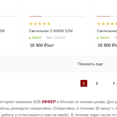
52W
Светильник S 5000K 52W
Светильник
Много
Много
Арт.: 111613
А
16 900
₽
/шт
16 900
₽
/
Показать еще
1
2
 интернет-магазине B2B
0ФФЕР
в Москве по низким ценам. Для 
йлзы реагируют оперативно. Оперативно, в течение 30 минут с 
 работу и отписывается вам на емейл. В течение пары часов го