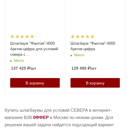
Шлагбаум "Фантом"-4000
Шлагбаум "Фантом"-4000
Арктик-цифра для условий
Арктик-цифра
севера с
Много
радиоуправлением
Много
137 425
₽
/шт
129 490
₽
/шт
В корзину
В корзину
Купить шлагбаумы для условий СЕВЕРА в интернет-
магазине B2B
0ФФЕР
в Москве по низким ценам. Для
решения вашей задачи найдется подходящий вариант