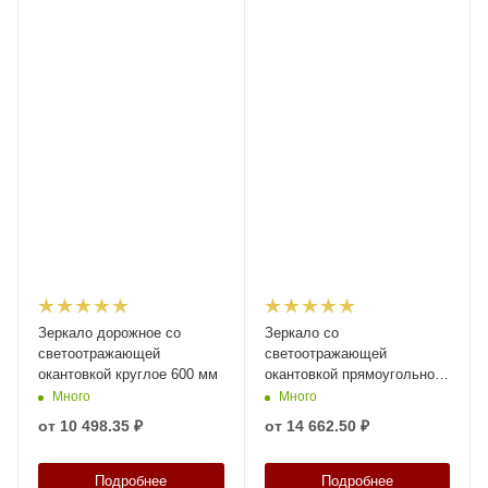
Зеркало дорожное со
Зеркало со
светоотражающей
светоотражающей
окантовкой круглое 600 мм
окантовкой прямоугольное
400*600
Много
Много
от
10 498.35 ₽
от
14 662.50 ₽
Подробнее
Подробнее