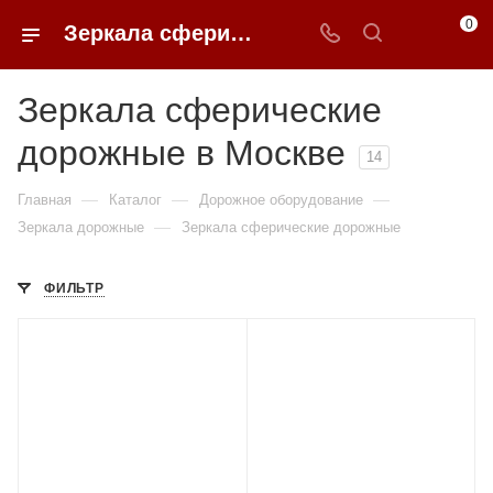
0
Зеркала сферические дорожные в Москве купить по доступным ценам с доставкой от 0ФФЕР.ру
Зеркала сферические
дорожные в Москве
14
—
—
—
Главная
Каталог
Дорожное оборудование
—
Зеркала дорожные
Зеркала сферические дорожные
ФИЛЬТР