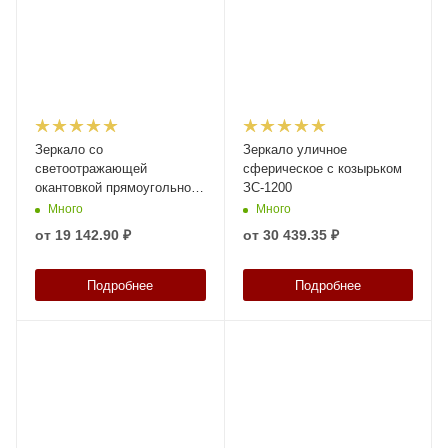
Зеркало со
Зеркало уличное
светоотражающей
сферическое с козырьком
окантовкой прямоугольное
ЗС-1200
600*800 для выезда с
Много
Много
парковки
от
19 142.90 ₽
от
30 439.35 ₽
Подробнее
Подробнее