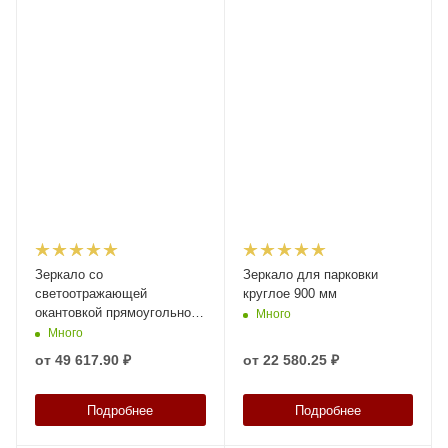
Зеркало со
Зеркало для парковки
светоотражающей
круглое 900 мм
окантовкой прямоугольное
Много
800*1000 для улицы
Много
от
49 617.90 ₽
от
22 580.25 ₽
Подробнее
Подробнее