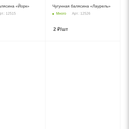
алясина «Йорк»
Чугунная балясина «Лаурель»
Много
рт.: 12515
Арт.: 12526
2
₽
/шт