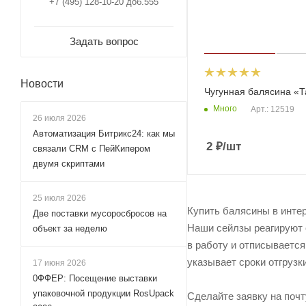
+7 (495) 128-10-20 доб.555
Задать вопрос
Новости
Чугунная балясина «
Много
Арт.: 12519
26 июля 2026
Автоматизация Битрикс24: как мы
2
₽
/шт
связали CRM с ПейКипером
двумя скриптами
25 июля 2026
Купить балясины в инте
Две поставки мусоросбросов на
Наши сейлзы реагируют о
объект за неделю
в работу и отписывается
указывает сроки отгрузк
17 июня 2026
0ФФЕР: Посещение выставки
упаковочной продукции RosUpack
Сделайте заявку на поч