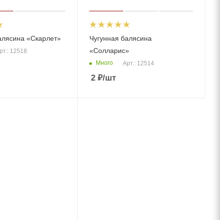
алясина «Скарлет»
Чугунная балясина
«Солларис»
рт.: 12518
Много
Арт.: 12514
2
₽
/шт