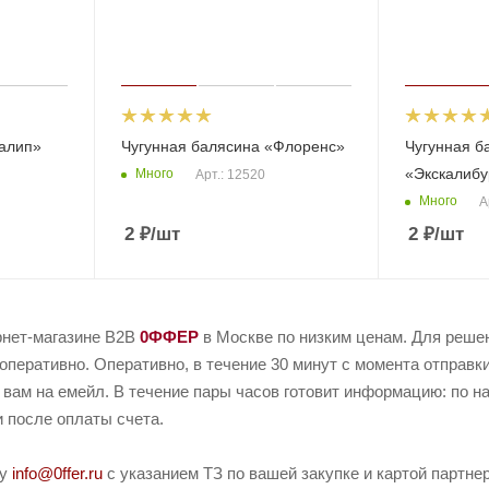
Талип»
Чугунная балясина «Флоренс»
Чугунная б
«Экскалибу
Много
Арт.: 12520
Много
А
2
₽
/шт
2
₽
/шт
рнет-магазине B2B
0ФФЕР
в Москве по низким ценам. Для реше
перативно. Оперативно, в течение 30 минут с момента отправки
 вам на емейл. В течение пары часов готовит информацию: по н
и после оплаты счета.
ту
info@0ffer.ru
с указанием ТЗ по вашей закупке и картой партн