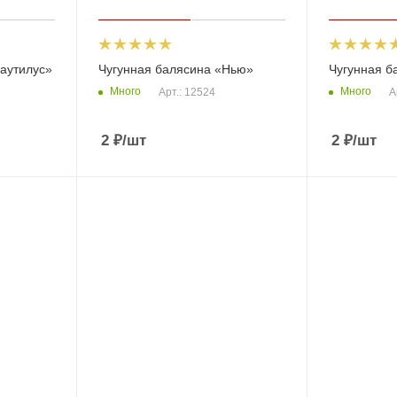
аутилус»
Чугунная балясина «Нью»
Чугунная б
Много
Много
Арт.: 12524
А
2
₽
/шт
2
₽
/шт