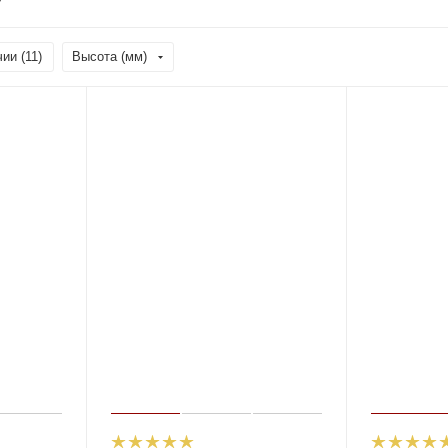
ии (
11
)
Высота (мм)