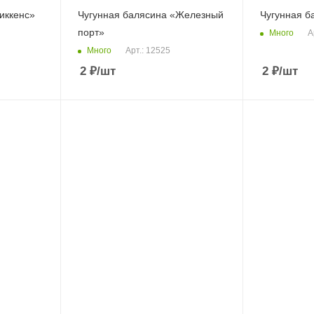
иккенс»
Чугунная балясина «Железный
Чугунная б
порт»
Много
А
Много
Арт.: 12525
2
₽
/шт
2
₽
/шт