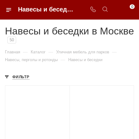
0
Навесы и беседки в Москве купить по доступным ценам с доставкой от 0ФФЕР.ру
Навесы и беседки в Москве
50
—
—
—
Главная
Каталог
Уличная мебель для парков
—
Навесы, перголы и ротонды
Навесы и беседки
ФИЛЬТР