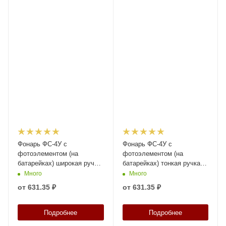
Фонарь ФС-4У с
Фонарь ФС-4У с
фотоэлементом (на
фотоэлементом (на
батарейках) широкая ручка,
батарейках) тонкая ручка,
оранжевый
оранжевый
Много
Много
от
631.35 ₽
от
631.35 ₽
Подробнее
Подробнее