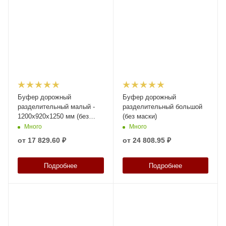
Буфер дорожный
Буфер дорожный
разделительный малый -
разделительный большой
1200х920х1250 мм (без
(без маски)
маски)
Много
Много
от
17 829.60 ₽
от
24 808.95 ₽
Подробнее
Подробнее