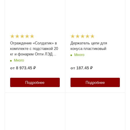
Ограждение «Солдатик» в
Держатель цепи для
комплекте с подставкой 20
конуса пластиковый
кг и фонарем Опти ЛЭД
Много
200 (Пластина дорожная)
Много
от
8 973.45 ₽
от
187.45 ₽
Подробнее
Подробнее