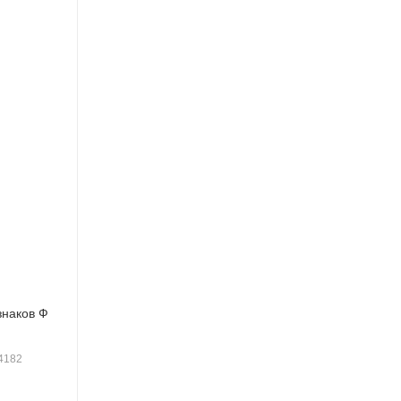
знаков Ф
14182