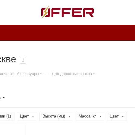
скве
1
—
Запчасти. Аксессуары
Для дорожных знаков
)
ии (
1
)
Цвет
Высота (мм)
Масса, кг
Цвет