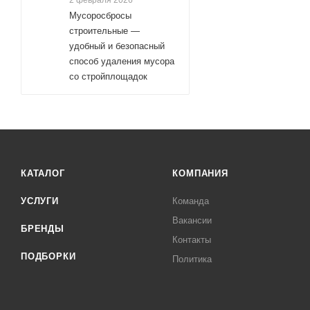
2 февраля 2026
Мусоросбросы
строительные —
удобный и безопасный
способ удаления мусора
со стройплощадок
КАТАЛОГ
КОМПАНИЯ
УСЛУГИ
Команда
Вакансии
БРЕНДЫ
Контакты
ПОДБОРКИ
Политика