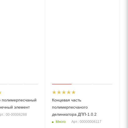
р полимерпесчаный
Концевая часть
нечный элемент
полимерпесчаного
делиниатора ДПП-1.0.2
рт.: 00-00006288
Много
Арт.: 00000006117