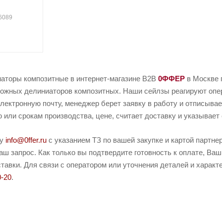
06089
аторы композитные в интернет-магазине B2B
0ФФЕР
в Москве 
ожных делиниаторов композитных. Наши сейлзы реагируют опера
электронную почту, менеджер берет заявку в работу и отписывае
или срокам производства, цене, считает доставку и указывает 
ту
info@0ffer.ru
с указанием ТЗ по вашей закупке и картой партн
ш запрос. Как только вы подтвердите готовность к оплате, Ваш
тавки. Для связи с оператором или уточнения деталей и харак
0-20
.