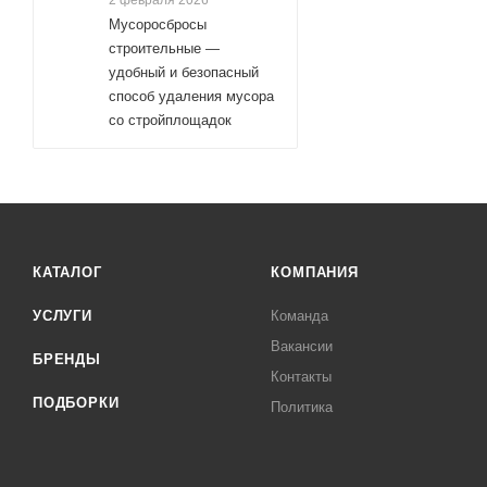
2 февраля 2026
Мусоросбросы
строительные —
удобный и безопасный
способ удаления мусора
со стройплощадок
КАТАЛОГ
КОМПАНИЯ
УСЛУГИ
Команда
Вакансии
БРЕНДЫ
Контакты
ПОДБОРКИ
Политика