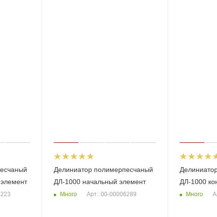
песчаный
Делиниатор полимерпесчаный
Делиниато
 элемент
ДЛ-1000 начальный элемент
ДЛ-1000 ко
Много
Много
6223
Арт.: 00-00006289
А