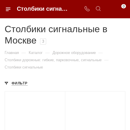
0
Столбики сигнальные в Москве купить по доступным ценам с доставкой от 0ФФЕР.ру
Столбики сигнальные в
Москве
3
—
—
—
Главная
Каталог
Дорожное оборудование
—
Столбики дорожные: гибкие, парковочные, сигнальные
Столбики сигнальные
ФИЛЬТР