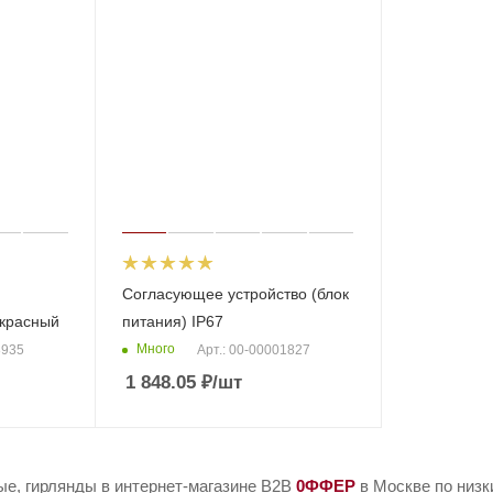
Согласующее устройство (блок
красный
питания) IP67
Много
8935
Арт.: 00-00001827
1 848.05
₽
/шт
ые, гирлянды в интернет-магазине B2B
0ФФЕР
в Москве по низк