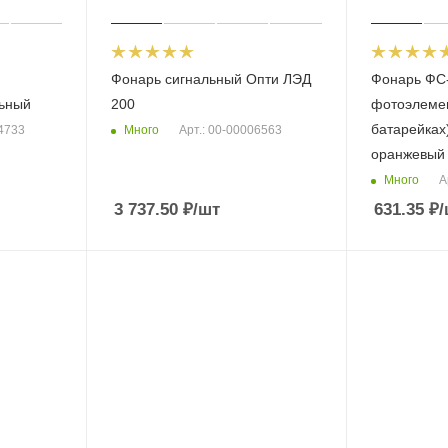
Фонарь сигнальный Опти ЛЭД
Фонарь ФС-
льный
200
фотоэлеме
батарейках
Много
04733
Арт.: 00-00006563
оранжевый
Много
А
3 737.50
₽
/шт
631.35
₽
/