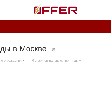
нды в Москве
10
—
ые ограждения
Фонари сигнальные, гирлянды