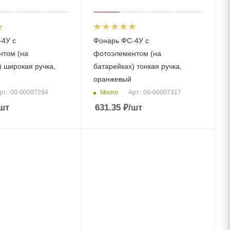
4У с
Фонарь ФС-4У с
нтом (на
фотоэлементом (на
) широкая ручка,
батарейках) тонкая ручка,
оранжевый
Много
рт.: 00-00007294
Арт.: 00-00007317
шт
631.35
₽
/шт