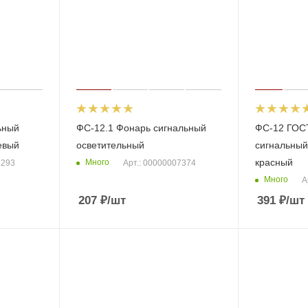
ьный
ФС-12.1 Фонарь сигнальный
ФС-12 ГОС
евый
осветительный
сигнальный
красный
Много
7293
Арт.: 00000007374
Много
А
207
₽
/шт
391
₽
/шт