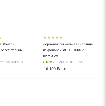
Т Фонарь
Дорожная сигнальная гирлянда
 осветительный
из фонарей ФС-12 100м с
шагом 2м
Много
рт.: 00000012004
Арт.: 00-00010521
16 100
₽
/шт