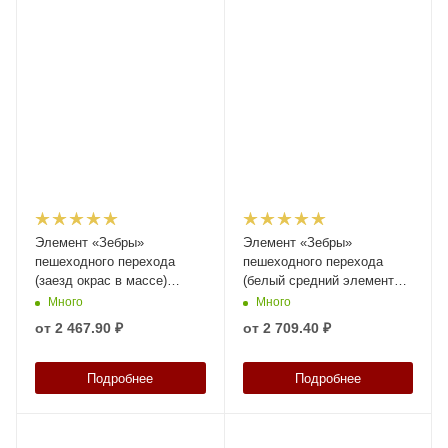
Элемент «Зебры»
Элемент «Зебры»
пешеходного перехода
пешеходного перехода
(заезд окрас в массе)
(белый средний элемент
высотой 58 мм
окрас в массе) высотой 58
Много
Много
мм
от
2 467.90 ₽
от
2 709.40 ₽
Подробнее
Подробнее