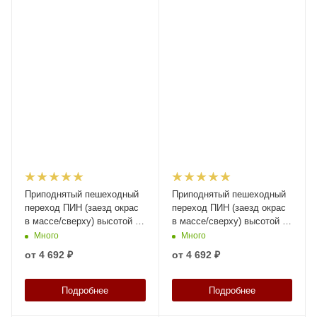
Приподнятый пешеходный
Приподнятый пешеходный
переход ПИН (заезд окрас
переход ПИН (заезд окрас
в массе/сверху) высотой 58
в массе/сверху) высотой 50
мм
мм
Много
Много
от
4 692 ₽
от
4 692 ₽
Подробнее
Подробнее