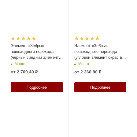
Элемент «Зебры»
Элемент «Зебры»
пешеходного перехода
пешеходного перехода
(черный средний элемент
(угловой элемент окрас в
окрас в массе) высотой 58
массе) высотой 58 мм
Много
Много
мм
от
2 709.40 ₽
от
2 260.90 ₽
Подробнее
Подробнее