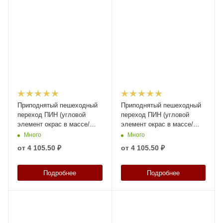
Приподнятый пешеходный
Приподнятый пешеходный
переход ПИН (угловой
переход ПИН (угловой
элемент окрас в массе/
элемент окрас в массе/
сверху) высотой 58 мм
сверху) высотой 50 мм
Много
Много
от
4 105.50 ₽
от
4 105.50 ₽
Подробнее
Подробнее