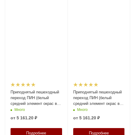
Приподнятый пешеходный
Приподнятый пешеходный
переход ПИН (белый
переход ПИН (белый
средний элемент окрас в
средний элемент окрас в
массе/сверху) высотой 58
массе/сверху) высотой 50
Много
Много
мм
мм
от
5 161.20 ₽
от
5 161.20 ₽
Подробнее
Подробнее