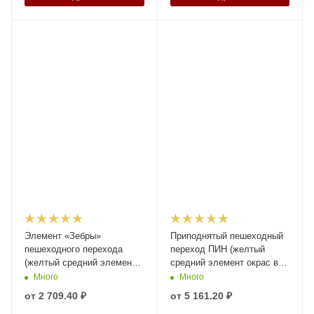
Элемент «Зебры»
Приподнятый пешеходный
пешеходного перехода
переход ПИН (желтый
(желтый средний элемент
средний элемент окрас в
окрас в массе) высотой 58
массе/сверху) высотой 58
Много
Много
мм
мм
от
2 709.40 ₽
от
5 161.20 ₽