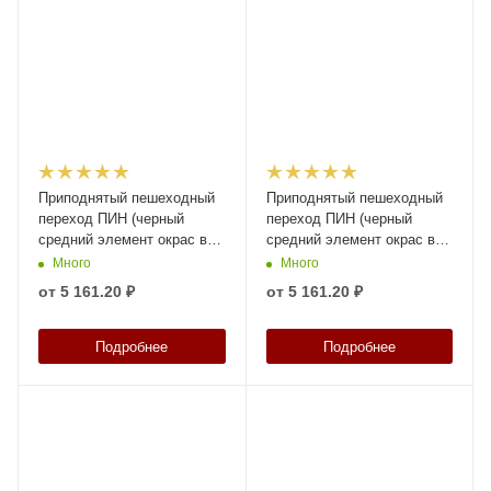
Приподнятый пешеходный
Приподнятый пешеходный
переход ПИН (черный
переход ПИН (черный
средний элемент окрас в
средний элемент окрас в
массе/сверху) высотой 58
массе/сверху) высотой 50
Много
Много
мм
мм
от
5 161.20 ₽
от
5 161.20 ₽
Подробнее
Подробнее