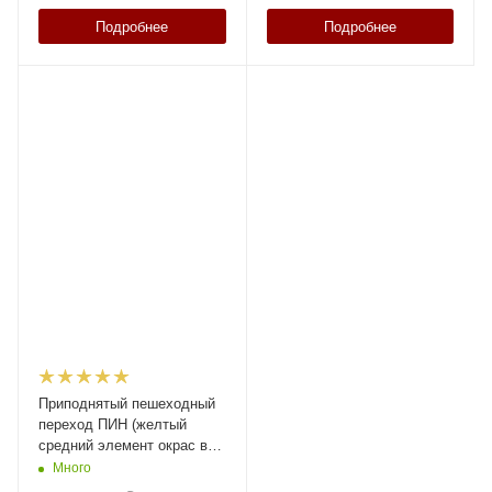
Подробнее
Подробнее
Приподнятый пешеходный
переход ПИН (желтый
средний элемент окрас в
массе/сверху) высотой 50
Много
мм