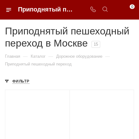
0
Приподнятый пешеходный переход в Москве купить по доступным ценам с доставкой от 0ФФЕР.ру
Приподнятый пешеходный
переход в Москве
15
—
—
—
Главная
Каталог
Дорожное оборудование
Приподнятый пешеходный переход
ФИЛЬТР