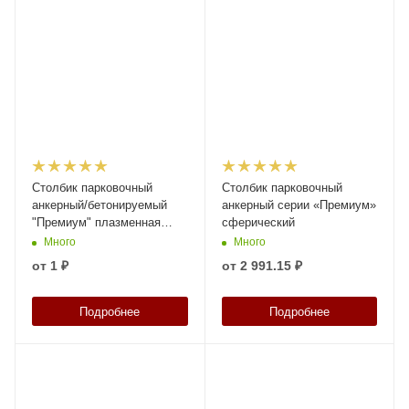
Столбик парковочный
Столбик парковочный
анкерный/бетонируемый
анкерный серии «Премиум»
"Премиум" плазменная
сферический
резка
Много
Много
от
1 ₽
от
2 991.15 ₽
Подробнее
Подробнее