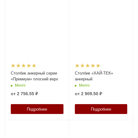
Столбик анкерный серии
Столбик «ХАЙ-ТЕК»
«Премиум» плоский верх
анкерный
Много
Много
от
2 756.55 ₽
от
2 909.50 ₽
Подробнее
Подробнее