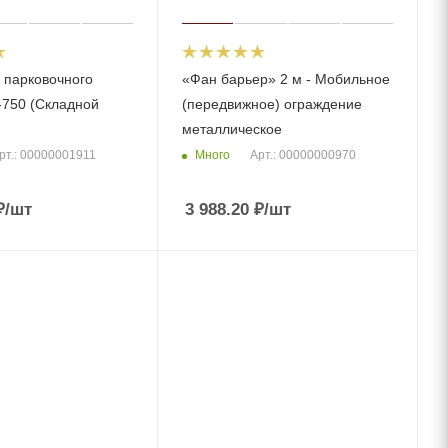
 парковочного
«Фан барьер» 2 м - Мобильное
750 (Складной
(передвижное) ограждение
металлическое
Много
рт.: 00000001911
Арт.: 00000000970
₽
/шт
3 988.20
₽
/шт