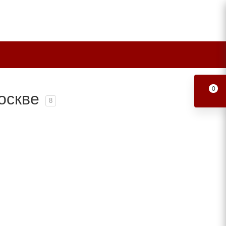
0
оскве
8