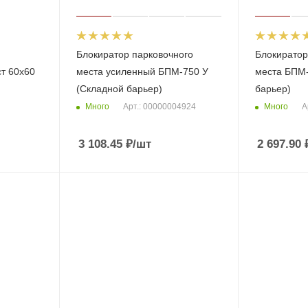
Блокиратор парковочного
Блокиратор
т 60х60
места усиленный БПМ-750 У
места БПМ-
(Складной барьер)
барьер)
Много
Много
Арт.: 00000004924
А
3 108.45
₽
/шт
2 697.90