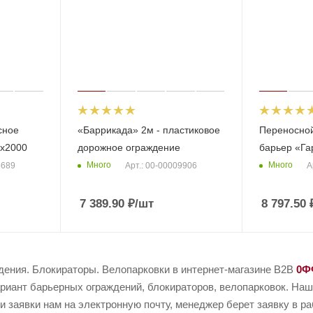
сное
«Баррикада» 2м - пластиковое
Переносно
х2000
дорожное ограждение
барьер «Г
Много
Много
3689
Арт.: 00-00009906
А
7 389.90
₽
/шт
8 797.50
дения. Блокираторы. Велопарковки в интернет-магазине B2B
0Ф
риант барьерных ограждений, блокираторов, велопарковок. Наши
и заявки нам на электронную почту, менеджер берет заявку в р