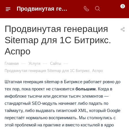
0
Продвинутая генерация Sitemap для 1С Битрикс. Аспро — заказать в 0FFER
Продвинутая генерация
Sitemap для 1С Битрикс.
Аспро
—
—
—
Главная
Услуги
Сайты
Продвинутая генерация Sitemap для 1С Битрикс. Аспро
Штатная генерация sitemap в Битриксе работает ровно до
тех пор, пока проект не становится
большим
. Когда в
инфоблоке тысячи или десятки тысяч элементов —
стандартный SEO-модуль начинает либо падать по
таймауту, либо выдавать гигантский XML, который Google
перестаёт нормально воспринимать. Мы столкнулись с
этой проблемой на практике и вместо костылей в ядро