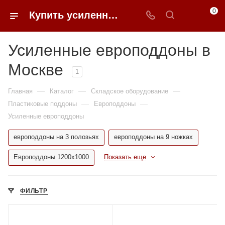
0
Купить усиленные европоддоны в Москве недорого | 0FFER
Усиленные европоддоны в
Москве
1
—
—
—
Главная
Каталог
Складское оборудование
—
—
Пластиковые поддоны
Европоддоны
Усиленные европоддоны
европоддоны на 3 полозьях
европоддоны на 9 ножках
Европоддоны 1200х1000
Показать еще
ФИЛЬТР