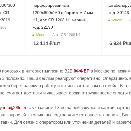
800*300
перфорированный
штабелируе
т. CR
1200х800х160 c бортиком 7 мм
код: 30146
23019
Н1, арт. CR 1208 H1 черный,
Много
А
код: 22190
1208
Много
Арт.: CR 1208 H1
12 114
₽
/шт
6 934
₽
/ш
3 полозьях в интернет-магазине B2B
0ФФЕР
в Москве по низким
 3 полозьях. Наши сейлзы реагируют оперативно. Оперативно, в
джер берет заявку в работу и отписывается вам на емейл. В те
не, считает доставку и указывает сроки отгрузки после оплаты с
ту
info@0ffer.ru
с указанием ТЗ по вашей закупке и картой партн
ш запрос. Как только вы подтвердите готовность к оплате, Ваш
тавки. Для связи с оператором или уточнения деталей и характ