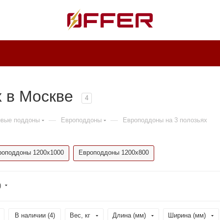
х в Москве
4
—
—
овые поддоны
Европоддоны
Европоддоны на 3 полозьях
роподдоны 1200х1000
Европоддоны 1200х800
)
В наличии (
4
)
Вес, кг
Длина (мм)
Ширина (мм)