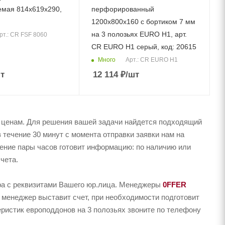
мая 814х619х290,
перфорированный
1200х800х160 c бортиком 7 мм
на 3 полозьях EURO Н1, арт.
рт.: CR FSF 8060
CR EURO H1 серый, код: 20615
Много
Арт.: CR EURO H1
т
12 114
₽
/шт
 ценам. Для решения вашей задачи найдется подходящий
 течение 30 минут с момента отправки заявки нам на
чение пары часов готовит информацию: по наличию или
чета.
ера с реквизитами Вашего юр.лица. Менеджеры
0FFER
 менеджер выставит счет, при необходимости подготовит
еристик европоддонов на 3 полозьях звоните по телефону