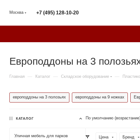
Москва
+7 (495) 128-10-20
Европоддоны на 3 полозья
—
—
—
Главная
Каталог
Складское оборудование
Пластик
европоддоны на 3 полозьях
европоддоны на 9 ножках
Ев
По умолчанию (возрастание
КАТАЛОГ
Уличная мебель для парков
Цена
Бренд