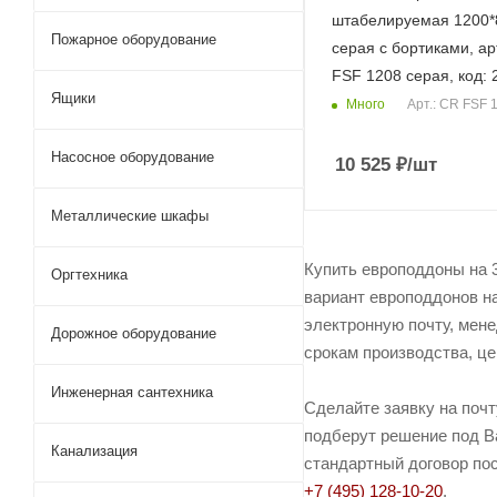
штабелируемая 1200*
Пожарное оборудование
серая c бортиками, ар
FSF 1208 серая, код: 
Ящики
Много
Арт.: CR FSF 
Насосное оборудование
10 525
₽
/шт
Металлические шкафы
Купить европоддоны на 
Оргтехника
вариант европоддонов на
электронную почту, мене
Дорожное оборудование
срокам производства, це
Инженерная сантехника
Сделайте заявку на поч
подберут решение под Ва
Канализация
стандартный договор пос
+7 (495) 128-10-20
.