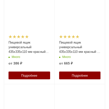
Пищевой ящик
Пищевой ящик
универсальный
универсальный
435х335х110 мм красный
435х335х110 мм красный с
ЭКО с перфорированными
перфорированными
Много
Много
стенками и сплошным дном
стенками сплошным дном и
от
386 ₽
от
665 ₽
крышкой
Подробнее
Подробнее