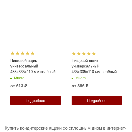
Пищевой ящик
Пищевой ящик
универсальный
универсальный
435х335х110 мм зелёный
435х335х110 мм зелёный
со сплошными стенками,
ЭКО со сплошными
Много
Много
дном и крышкой
стенками и дном
от
613 ₽
от
386 ₽
Подробнее
Подробнее
Купить кондитерские ящики со сплошным дном в интернет-