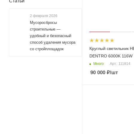
Статьи
2 февраля 2026
Мусоросбросы
строительные —
удобный и безопасный
способ удаления мусора
Круглый светильник H
со стройплощадок
DENTRO 6000K 116W
Много
Арт.: 111814
90 000
₽
/шт