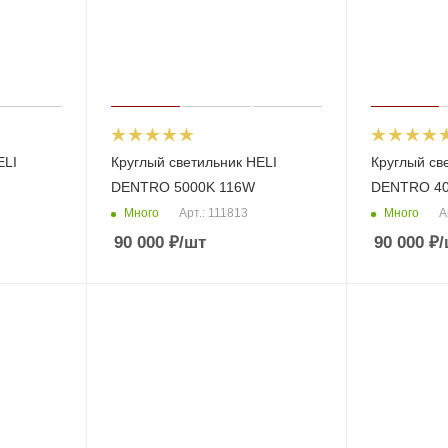
ELI
Круглый светильник HELI
Круглый св
DENTRO 5000K 116W
DENTRO 40
Много
Много
Арт.: 111813
А
90 000
₽
/шт
90 000
₽
/