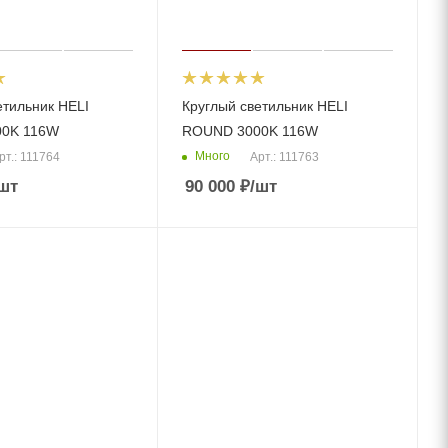
етильник HELI
Круглый светильник HELI
0K 116W
ROUND 3000K 116W
Много
рт.: 111764
Арт.: 111763
шт
90 000
₽
/шт