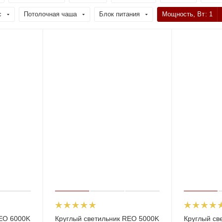
с
Потолочная чаша
Блок питания
Мощность, Вт
: 1
REO 6000K
Круглый светильник REO 5000K
Круглый св