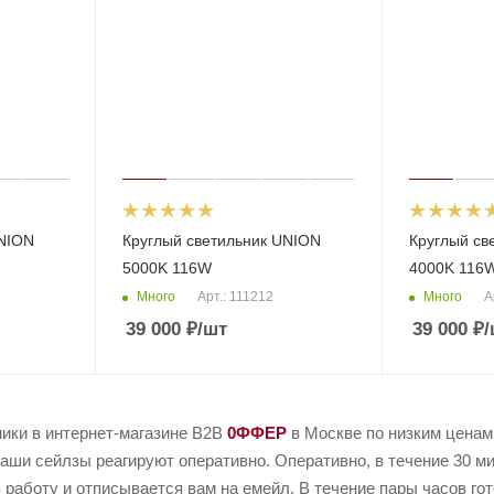
UNION
Круглый светильник UNION
Круглый св
5000K 116W
4000K 116
Много
Много
Арт.: 111212
А
39 000
₽
/шт
39 000
₽
/
ники в интернет-магазине B2B
0ФФЕР
в Москве по низким ценам
аши сейлзы реагируют оперативно. Оперативно, в течение 30 ми
 работу и отписывается вам на емейл. В течение пары часов го