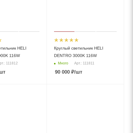
етильник HELI
Круглый светильник HELI
00K 116W
DENTRO 3000K 116W
Много
рт.: 111812
Арт.: 111811
шт
90 000
₽
/шт