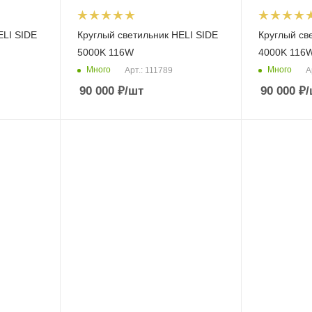
ELI SIDE
Круглый светильник HELI SIDE
Круглый св
5000K 116W
4000K 116
Много
Много
Арт.: 111789
А
90 000
₽
/шт
90 000
₽
/