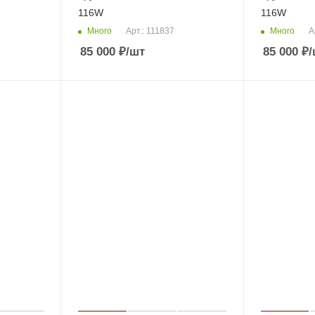
116W
116W
Много
Много
Арт.: 111837
А
85 000
₽
/шт
85 000
₽
/