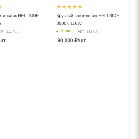
етильник HELI SIDE
Круглый светильник HELI SIDE
W
3000K 116W
Много
рт.: 111788
Арт.: 111787
шт
90 000
₽
/шт