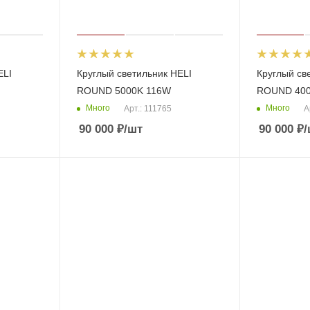
ELI
Круглый светильник HELI
Круглый св
ROUND 5000K 116W
ROUND 400
Много
Много
Арт.: 111765
А
90 000
₽
/шт
90 000
₽
/