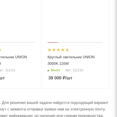
етильник UNION
Круглый светильник UNION
W
3000K 116W
Много
рт.: 111211
Арт.: 111210
шт
39 000
₽
/шт
. Для решения вашей задачи найдется подходящий вариант
нут с момента отправки заявки нам на электронную почту,
товит информацию: по наличию или срокам производства,