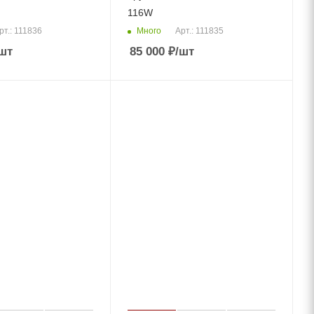
116W
Много
рт.: 111836
Арт.: 111835
шт
85 000
₽
/шт