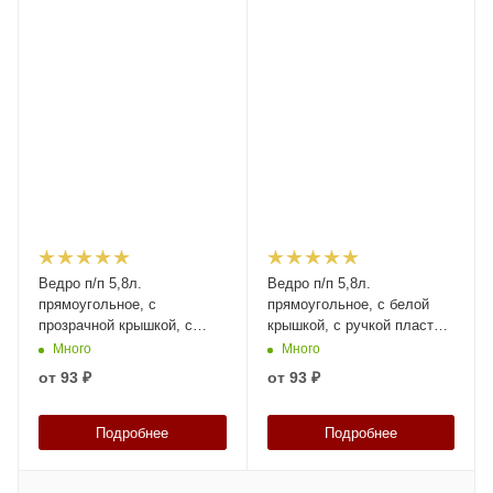
Ведро п/п 5,8л.
Ведро п/п 5,8л.
прямоугольное, с
прямоугольное, с белой
прозрачной крышкой, с
крышкой, с ручкой пластик,
ручкой пластик, код: 37376
код: 37375
Много
Много
от
93 ₽
от
93 ₽
Подробнее
Подробнее