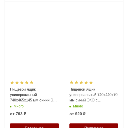
Пищевой ящик
Пищевой ящик
универсальный
универсальный 740х440х70
740х465х145 мм синий ЭКО
мм синий ЭКО с
с перфорированными
перфориров. стенками и
Много
Много
стенками и дном
дном, 3-х бортный
от
793 ₽
от
920 ₽
усиленный