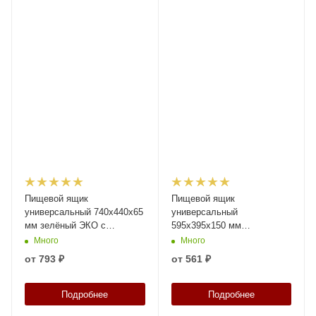
Пищевой ящик
Пищевой ящик
универсальный 740x440x65
универсальный
мм зелёный ЭКО с
595х395х150 мм
перфорированными
прозрачный с
Много
Много
стенками и дном
перфорированными
от
793 ₽
от
561 ₽
стенками и дном
Подробнее
Подробнее