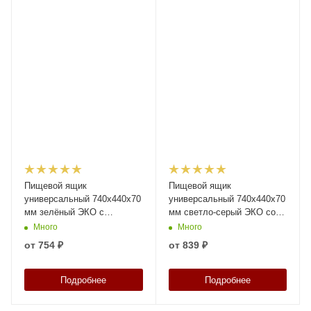
Пищевой ящик
Пищевой ящик
универсальный 740х440х70
универсальный 740х440х70
мм зелёный ЭКО с
мм светло-серый ЭКО со
перфорированными
сплошными стенками и
Много
Много
стенками и сплошным дном
дном
от
754 ₽
от
839 ₽
Подробнее
Подробнее