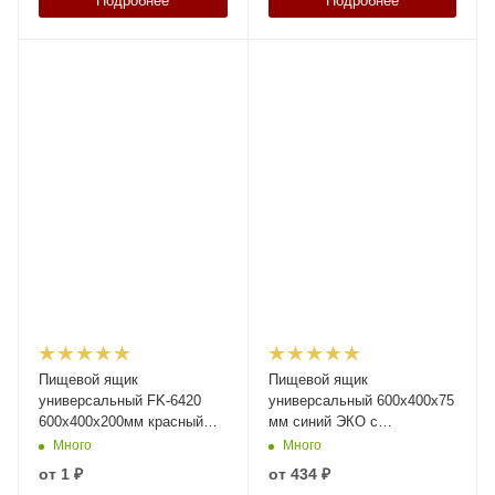
Подробнее
Подробнее
Пищевой ящик
Пищевой ящик
универсальный FK-6420
универсальный 600х400х75
600х400х200мм красный
мм синий ЭКО с
ЭКО со сплошными
перфорированными
Много
Много
стенками и дном N1
стенками и сплошным дном
от
1 ₽
от
434 ₽
(12.442.1)