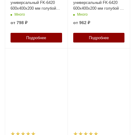
универсальный FK-6420
универсальный FK-6420
600х400х200 мм голубой
600х400х200 мм голубой со
ЭКО со сплошными
сплошными стенками и
Много
Много
стенками и дном
дном
от
798 ₽
от
962 ₽
Подробнее
Подробнее