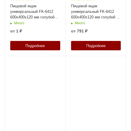
Пищевой ящик
Пищевой ящик
универсальный FK-6412
универсальный FK-6412
600х400х120 мм голубой
600х400х120 мм голубой со
ЭКО со сплошными
сплошными стенками и
Много
Много
стенками и дном
дном
от
1 ₽
от
791 ₽
Подробнее
Подробнее