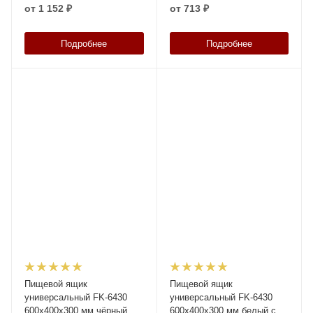
стенками и дном
стенками и дном
от
1 152 ₽
от
713 ₽
Подробнее
Подробнее
Пищевой ящик
Пищевой ящик
универсальный FK-6430
универсальный FK-6430
600х400х300 мм чёрный
600х400х300 мм белый со