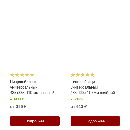
Пищевой ящик
Пищевой ящик
универсальный
универсальный
435х335х110 мм красный
435х335х110 мм зелёный
ЭКО с перфорированными
со сплошными стенками,
Много
Много
стенками и сплошным дном
дном и крышкой
от
386 ₽
от
613 ₽
Подробнее
Подробнее