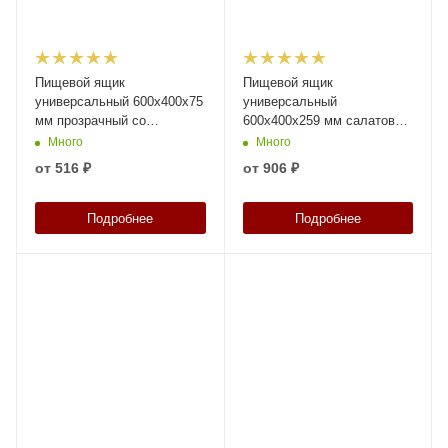
Пищевой ящик
Пищевой ящик
универсальный 600х400х75
универсальный
мм прозрачный со
600х400х259 мм салатовый
сплошными стенками и
ЭКО со сплошными
Много
Много
дном
стенками и дном
от
516 ₽
от
906 ₽
Подробнее
Подробнее