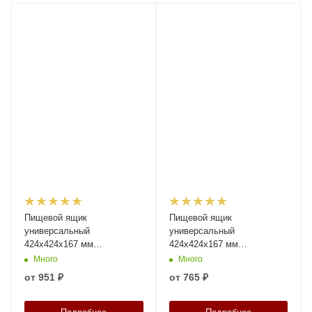
Пищевой ящик
Пищевой ящик
универсальный
универсальный
424х424х167 мм
424х424х167 мм
прозрачный со сплошными
прозрачный лёгкий со
Много
Много
стенками и дном
сплошными стенками и
от
951 ₽
от
765 ₽
дном