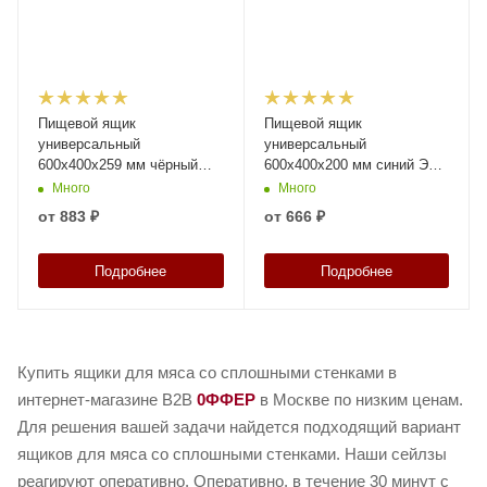
Пищевой ящик
Пищевой ящик
универсальный
универсальный
600х400х259 мм чёрный
600х400х200 мм синий ЭКО
ЭКО со сплошными
со сплошными стенками и
Много
Много
стенками и дном
дном
от
883 ₽
от
666 ₽
Подробнее
Подробнее
Купить ящики для мяса со сплошными стенками в
интернет-магазине B2B
0ФФЕР
в Москве по низким ценам.
Для решения вашей задачи найдется подходящий вариант
ящиков для мяса со сплошными стенками. Наши сейлзы
реагируют оперативно. Оперативно, в течение 30 минут с