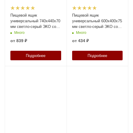
Пищевой ящик
Пищевой ящик
универсальный 740х440х70
универсальный 600х400х75
мм светло-серый ЭКО со
мм светло-серый ЭКО со
сплошными стенками и
сплошными стенками и
Много
Много
дном
дном
от
839 ₽
от
434 ₽
Подробнее
Подробнее