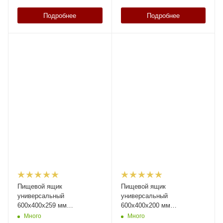
Подробнее
Подробнее
Пищевой ящик
Пищевой ящик
универсальный
универсальный
600х400х259 мм
600х400х200 мм
прозрачный со сплошными
прозрачный со сплошными
Много
Много