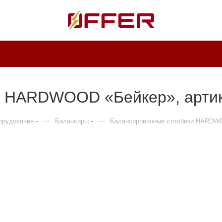
и HARDWOOD «Бейкер», артик
—
—
борудование
Балансиры
Балансировочные столбики HARDW