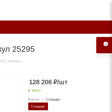
0
ул 25295
OOD «Бейкер»
128 206
₽
/шт
Много
Версия
—
Стандарт
Стандарт