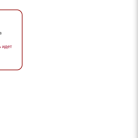
в
 идет