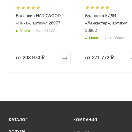
Балансир HARDWOOD
Балансир КИДИ
«Ника», артикул 28077
«Ланкастер», артикул
38862
Много
Арт.: 28077
Много
Арт.: 38862
от
203 974 ₽
от
271 772 ₽
КАТАЛОГ
КОМПАНИЯ
УСЛУГИ
Команда