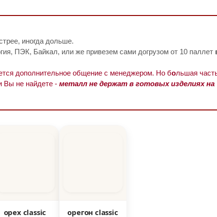
стрее, иногда дольше.
ия, ПЭК, Байкал, или же привезем сами догрузом от 10 паллет
уется дополнительное общение с менеджером. Но б
о
льшая часть
и Вы не найдете -
металл не держат в готовых изделиях на
орех classic
орегон classic