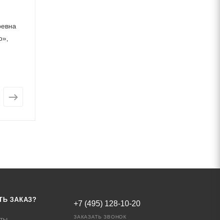
ревна
Балансировочный комплекс
Качалка-баланси
»,
HARDWOOD
BALKWOOD «Бург
«Равновесие», артикул
артикул 25293
25026
Много
Арт.: 25
Много
Арт.: 25026
от
445 369 ₽
от
160 545 ₽
ТЬ ЗАКАЗ?
+7 (495) 128-10-20
ЗАКАЗАТЬ ЗВОНОК
аты