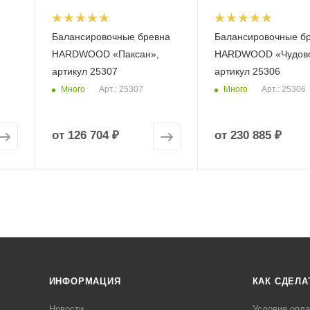
Балансировочные бревна
Балансировочные б
HARDWOOD «Паксан»,
HARDWOOD «Чудово
артикул 25307
артикул 25306
Много
Много
Арт.: 25307
Арт.: 25306
от
126 704 ₽
от
230 885 ₽
ИНФОРМАЦИЯ
КАК СДЕЛА
Новости
Условия опл