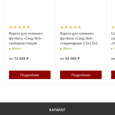
Ворота для пляжного
Ворота для пляжного
Се
футбола «Сенд №3»
футбола «Сенд №4»
га
свободностоящие
стационарные 5,5х1,5х2,2
«Х
5,5х1,5х2,2 м, артикул
м, артикул 29848
Много
Много
29843
от
73 689 ₽
от
69 069 ₽
о
Подробнее
Подробнее
КАТАЛОГ