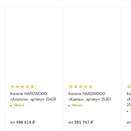
Качели HARDWOOD
Качели HARDWOOD
К
«Алушта», артикул 25428
«Канны», артикул 25367
«К
25
Много
Много
от
498 614 ₽
от
591 707 ₽
о