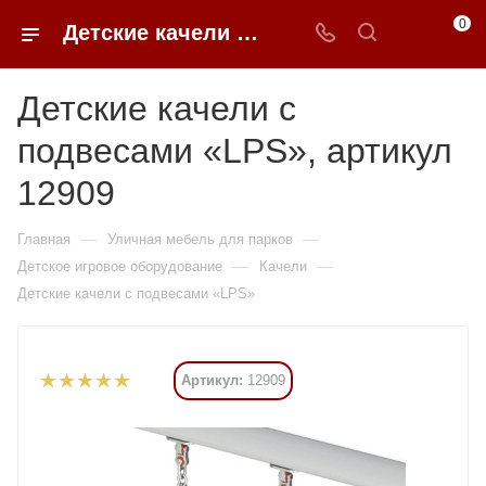
0
Детские качели с подвесами «LPS» купить в Москве от 71 820 ₽ - 0FFER
Детские качели с
подвесами «LPS», артикул
12909
—
—
Главная
Уличная мебель для парков
—
—
Детское игровое оборудование
Качели
Детские качели с подвесами «LPS»
Артикул:
12909