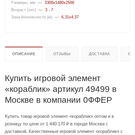
Размеры, мм
—
3300x1480x2500
Возраст (лет)
—
3 - 7
Зона безопасности (м)
—
6,31x4,37
ОПИСАНИЕ
ОТЗЫВЫ
ДОСТАВКА
ОП
Купить игровой элемент
«кораблик» артикул 49499 в
Москве в компании 0ФФЕР
Купить товар игровой элемент «кораблик» оптом и в
розницу по цене от 1 440 170 ₽ в городе Москва с
доставкой. Качественные игровой элемент «кораблик» с