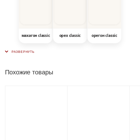
махагон classic
орех classic
орегон classic
Похожие товары