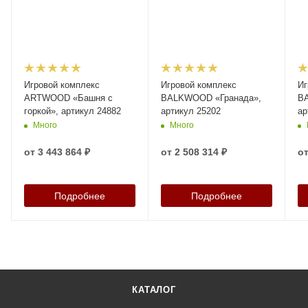
Игровой комплекс
Игровой комплекс
Иг
ARTWOOD «Башня с
BALKWOOD «Гранада»,
B
горкой», артикул 24882
артикул 25202
ар
Много
Много
от
3 443 864 ₽
от
2 508 314 ₽
о
Подробнее
Подробнее
КАТАЛОГ