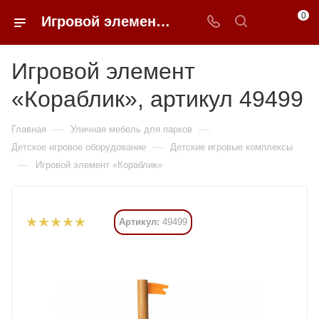
0
Игровой элемент «Кораблик» купить в Москве от 1 309 245 ₽ - 0FFER
Игровой элемент
«Кораблик», артикул 49499
—
—
Главная
Уличная мебель для парков
—
Детское игровое оборудование
Детские игровые комплексы
—
Игровой элемент «Кораблик»
Артикул:
49499