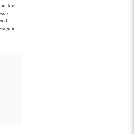
ва. Как
овор
wood
разделе