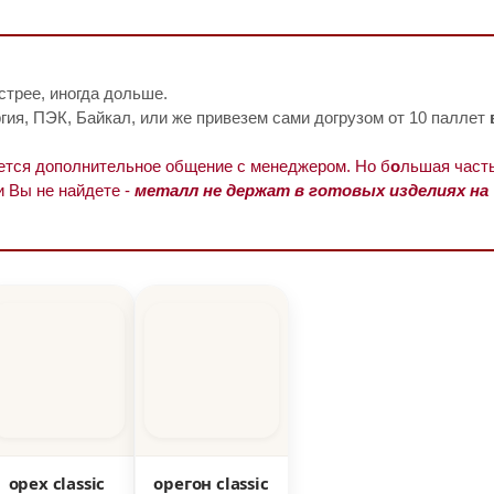
стрее, иногда дольше.
ия, ПЭК, Байкал, или же привезем сами догрузом от 10 паллет
уется дополнительное общение с менеджером. Но б
о
льшая часть
и Вы не найдете -
металл не держат в готовых изделиях на
орех classic
орегон classic