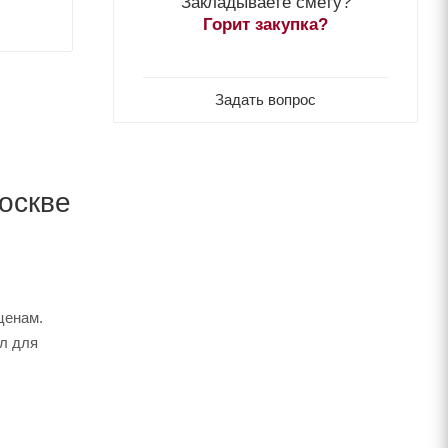
Закладываете смету?
Горит закупка?
Задать вопрос
Москве
ценам.
йл для