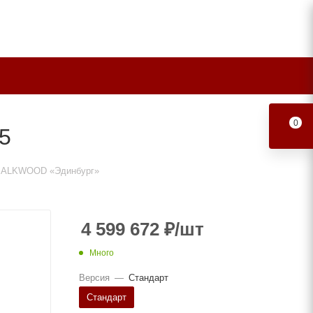
0
5
 BALKWOOD «Эдинбург»
4 599 672
₽
/шт
Много
Версия
—
Стандарт
Стандарт