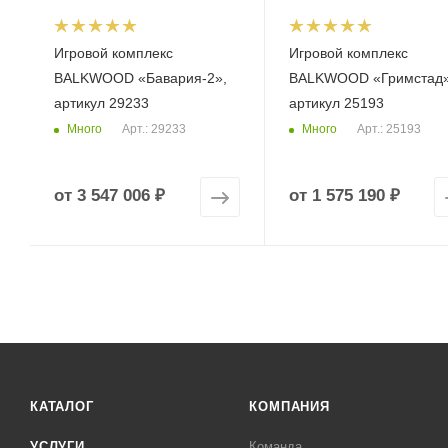
Игровой комплекс
Игровой комплекс
BALKWOOD «Бавария-2»,
BALKWOOD «Гримстад»
артикул 29233
артикул 25193
Много
Много
Арт.: 29233
Арт.: 25193
от
3 547 006 ₽
от
1 575 190 ₽
КАТАЛОГ
КОМПАНИЯ
УСЛУГИ
Команда