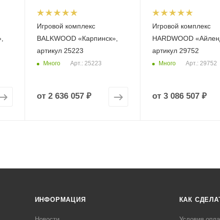
Игровой комплекс
Игровой комплекс
,
BALKWOOD «Карпинск»,
HARDWOOD «Айлен
артикул 25223
артикул 29752
Много
Много
Арт.: 25223
Арт.: 29752
от
2 636 057 ₽
от
3 086 507 ₽
ИНФОРМАЦИЯ
КАК СДЕЛА
Новости
Условия опл