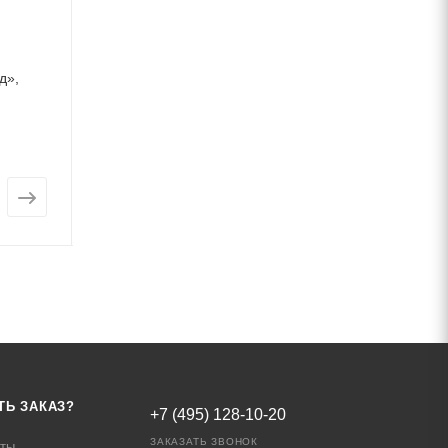
Игровой комплекс
Игровой комплек
д»,
HARDWOOD «Веллингтон»,
HARDWOOD «Вус
артикул 25231
артикул 25273
Много
Много
Арт.: 25231
Арт.: 25
от
615 153 ₽
от
2 793 137 ₽
ТЬ ЗАКАЗ?
+7 (495) 128-10-20
ЗАКАЗАТЬ ЗВОНОК
аты