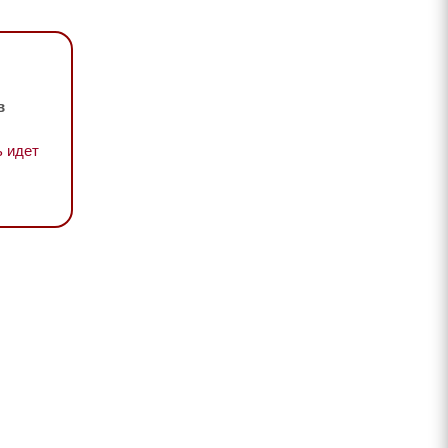
в
 идет