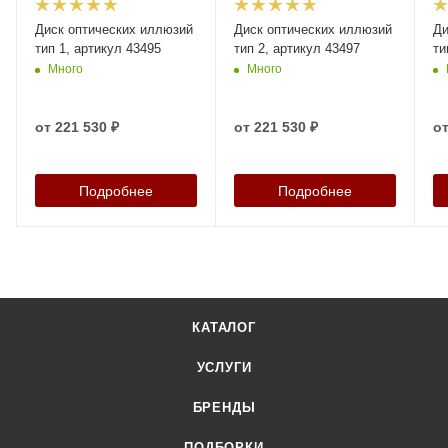
Диск оптических иллюзий
Диск оптических иллюзий
Ди
тип 1, артикул 43495
тип 2, артикул 43497
ти
Много
Много
от
221 530 ₽
от
221 530 ₽
о
Подробнее
Подробнее
КАТАЛОГ
УСЛУГИ
БРЕНДЫ
ПОДБОРКИ