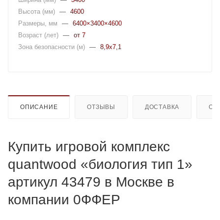
Высота (мм)
—
4600
Размеры, мм
—
6400×3400×4600
Возраст (лет)
—
от 7
Зона безопасности (м)
—
8,9x7,1
ОПИСАНИЕ
ОТЗЫВЫ
ДОСТАВКА
ОП
Купить игровой комплекс
quantwood «биология тип 1»
артикул 43479 в Москве в
компании 0ФФЕР