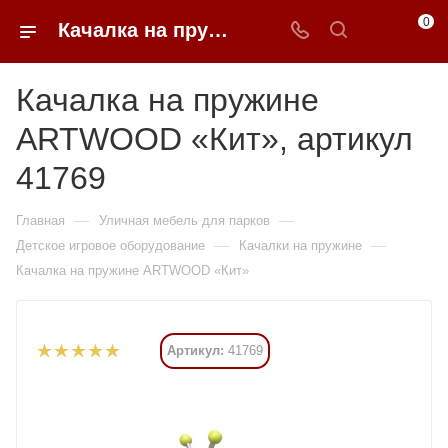
0
Качалка на пружине ARTWOOD «Кит» купить в Москве от 207 060 ₽ - 0FFER
Качалка на пружине
ARTWOOD «Кит», артикул
41769
—
—
Главная
Уличная мебель для парков
—
—
Детское игровое оборудование
Качалки на пружине
Качалка на пружине ARTWOOD «Кит»
Артикул:
41769