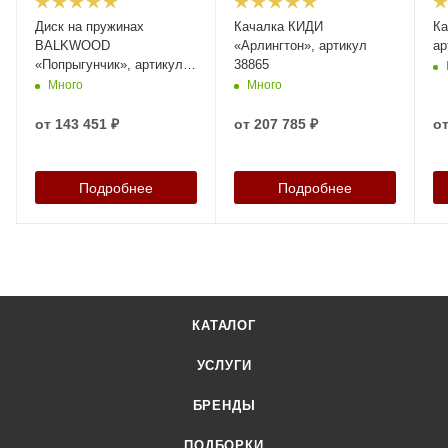
Диск на пружинах
Качалка КИДИ
Ка
BALKWOOD
«Арлингтон», артикул
ар
«Попрыгунчик», артикул
38865
24993
Много
Много
от
143 451 ₽
от
207 785 ₽
о
Подробнее
Подробнее
КАТАЛОГ
УСЛУГИ
БРЕНДЫ
ПОДБОРКИ