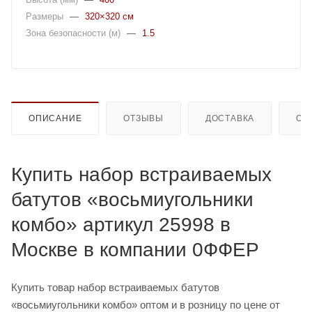
Размеры
—
320×320 см
Зона безопасности (м)
—
1.5
ОПИСАНИЕ
ОТЗЫВЫ
ДОСТАВКА
ОП
Купить набор встраиваемых
батутов «восьмиугольники
комбо» артикул 25998 в
Москве в компании 0ФФЕР
Купить товар набор встраиваемых батутов
«восьмиугольники комбо» оптом и в розницу по цене от