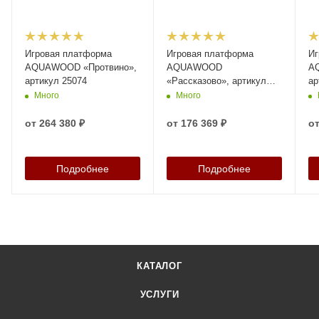
Игровая платформа
Игровая платформа
Иг
AQUAWOOD «Протвино»,
AQUAWOOD
A
артикул 25074
«Рассказово», артикул
ар
25064
Много
Много
от
264 380 ₽
от
176 369 ₽
о
Подробнее
Подробнее
КАТАЛОГ
УСЛУГИ