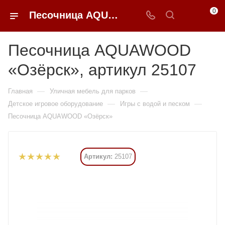
0
Песочница AQUAWOOD «Озёрск» купить в Москве от 185 430 ₽ - 0FFER
Песочница AQUAWOOD
«Озёрск», артикул 25107
—
—
Главная
Уличная мебель для парков
—
—
Детское игровое оборудование
Игры с водой и песком
Песочница AQUAWOOD «Озёрск»
Артикул:
25107