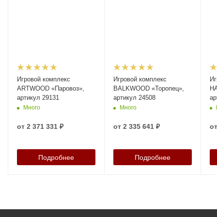
Игровой комплекс
Игровой комплекс
Иг
ARTWOOD «Паровоз»,
BALKWOOD «Торопец»,
H
артикул 29131
артикул 24508
ар
Много
Много
от
2 371 331 ₽
от
2 335 641 ₽
о
Подробнее
Подробнее