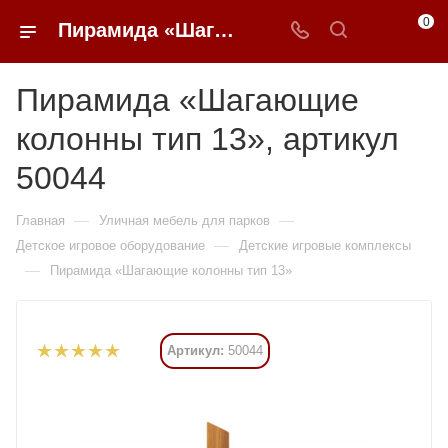
0
Пирамида «Шагающие колонны тип 13» купить в Москве от 732 480 ₽ - 0FFER
Пирамида «Шагающие
колонны тип 13», артикул
50044
—
—
Главная
Уличная мебель для парков
—
Детское игровое оборудование
Детские игровые комплексы
—
Пирамида «Шагающие колонны тип 13»
Артикул:
50044