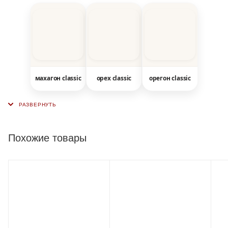
махагон classic
орех classic
орегон classic
Похожие товары