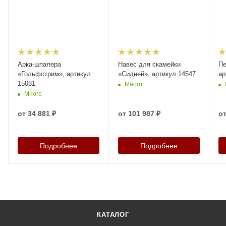
Арка-шпалера
Навес для скамейки
Пе
«Гольфстрим», артикул
«Сидней», артикул 14547
ар
15081
Много
Много
от
34 881 ₽
от
101 987 ₽
о
Подробнее
Подробнее
КАТАЛОГ