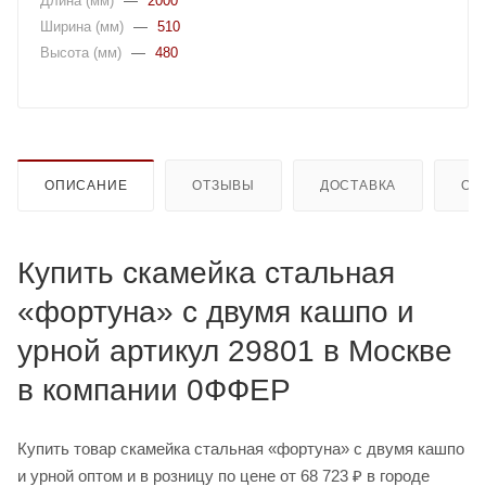
Длина (мм)
—
2000
Ширина (мм)
—
510
Высота (мм)
—
480
ОПИСАНИЕ
ОТЗЫВЫ
ДОСТАВКА
ОП
Купить скамейка стальная
«фортуна» с двумя кашпо и
урной артикул 29801 в Москве
в компании 0ФФЕР
Купить товар скамейка стальная «фортуна» с двумя кашпо
и урной оптом и в розницу по цене от 68 723 ₽ в городе