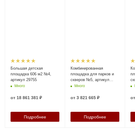
Большая детская
Комбинированная
Ко
площадка 606 м2 №4,
площадка для парков и
пл
артикул 29755
скверов №5, артикул
ск
29761
29
Много
Много
от
18 861 381 ₽
от
3 821 665 ₽
о
Подробнее
Подробнее