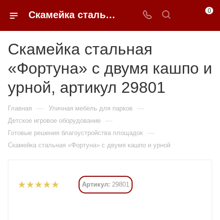
0
Скамейка стальная «Фортуна» с двумя кашпо и урной купить в Москве от 62 475 ₽ - 0FFER
Скамейка стальная
«Фортуна» с двумя кашпо и
урной, артикул 29801
—
—
Главная
Уличная мебель для парков
—
Детское игровое оборудование
—
Готовые решения благоустройства площадок
Скамейка стальная «Фортуна» с двумя кашпо и урной
Артикул:
29801