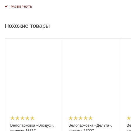
Похожие товары
Велопарковка «Воздух»,
Велопарковка «Дельта»,
Ве
артикул 15617
артикул 13097
ар