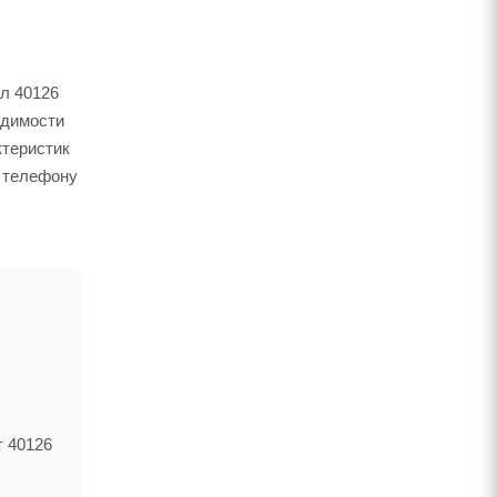
ул 40126
одимости
ктеристик
о телефону
т 40126