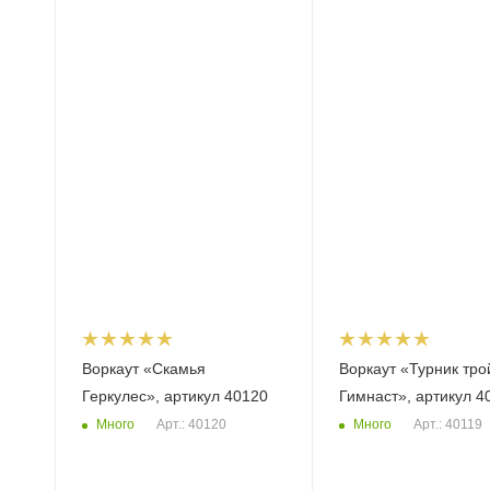
Воркаут «Скамья
Воркаут «Турник тро
Геркулес», артикул 40120
Гимнаст», артикул 4
Много
Много
Арт.: 40120
Арт.: 40119