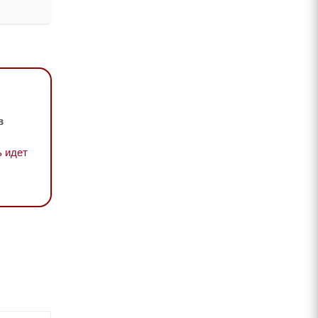
в
 идет