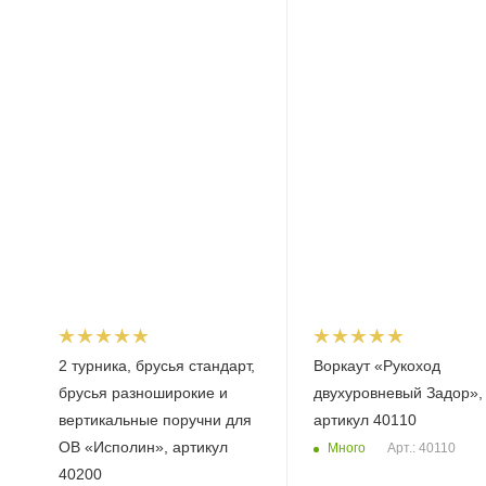
2 турника, брусья стандарт,
Воркаут «Рукоход
брусья разноширокие и
двухуровневый Задор»,
вертикальные поручни для
артикул 40110
ОВ «Исполин», артикул
Много
Арт.: 40110
40200