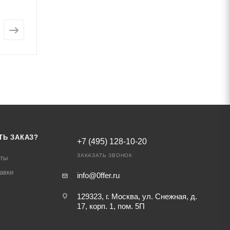
от
158 928 ₽
от
13 052 ₽
ТЬ ЗАКАЗ?
+7 (495) 128-10-20
ЗАКАЗАТЬ ЗВОНОК
аты
авки
info@0ffer.ru
129323, г. Москва, ул. Снежная, д.
17, корп. 1, пом. 5П