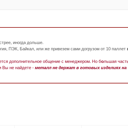
стрее, иногда дольше.
ия, ПЭК, Байкал, или же привезем сами догрузом от 10 паллет
уется дополнительное общение с менеджером. Но б
о
льшая часть
и Вы не найдете -
металл не держат в готовых изделиях на