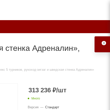
0
ая стенка Адреналин»,
екс 5 турников, рукоход-зигзаг и шведская стенка Адреналин»
313 236
₽
/шт
Много
Версия
—
Стандарт