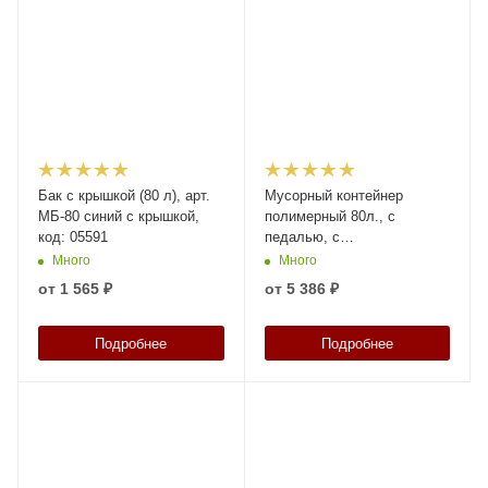
Бак с крышкой (80 л), арт.
Мусорный контейнер
МБ-80 синий с крышкой,
полимерный 80л., с
код: 05591
педалью, с
пакетодержателем, код:
Много
Много
37805
от
1 565 ₽
от
5 386 ₽
Подробнее
Подробнее