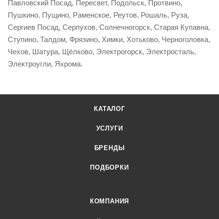
Павловский Посад, Пересвет, Подольск, Протвино,
Пушкино, Пущино, Раменское, Реутов, Рошаль, Руза,
Сергиев Посад, Серпухов, Солнечногорск, Старая Купавна,
Ступино, Талдом, Фрязино, Химки, Хотьково, Черноголовка,
Чехов, Шатура, Щёлково, Электрогорск, Электросталь,
Электроугли, Яхрома.
КАТАЛОГ
УСЛУГИ
БРЕНДЫ
ПОДБОРКИ
КОМПАНИЯ