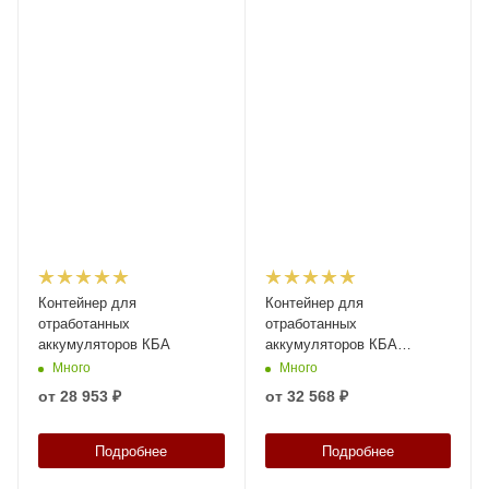
Контейнер для
Контейнер для
отработанных
отработанных
аккумуляторов КБА
аккумуляторов КБА
1215х810х750 мм
Много
Много
от
28 953 ₽
от
32 568 ₽
Подробнее
Подробнее