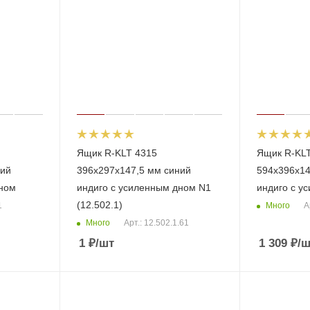
Ящик R-KLT 4315
Ящик R-KLT
ний
396х297х147,5 мм синий
594х396х14
дном
индиго с усиленным дном N1
индиго с у
(12.502.1)
Много
1
А
Много
Арт.: 12.502.1.61
1
₽
/шт
1 309
₽
/ш