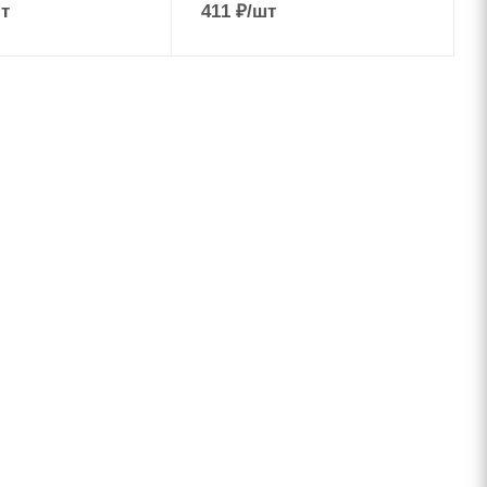
т
411
₽
/шт