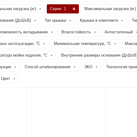
льная нагрузка (кг)
Серия
: 1
Максимальная загрузка (кг)
нования (ДхШхВ)
Тип крышки
Крышка в комплекте
Ти
озможность вкладывания
Влагостойкость
Антистатичный
зон эксплуатации, °C
Минимальная температура, °C
Макси
атура мойки изделия, °C
Внутренние размеры основания (ДхШхВ
рукции
Способ штабелирования
ЭКО
Технология про
Цвет