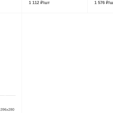
1 112
₽
/шт
1 576
₽
/ш
х396х280