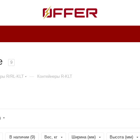
ве
9
—
ры R/RL-KLT
Контейнеры R-KLT
)
В наличии (
9
)
Вес, кг
Ширина (мм)
Высота (мм)