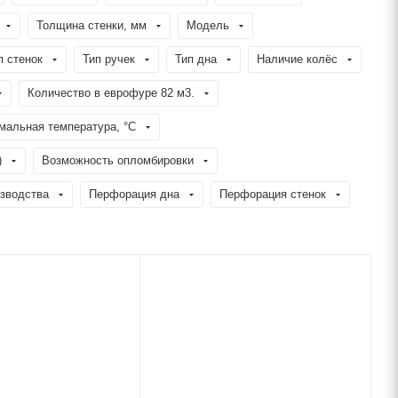
Толщина стенки, мм
Модель
п стенок
Тип ручек
Тип дна
Наличие колёс
Количество в еврофуре 82 м3.
мальная температура, °C
)
Возможность опломбировки
изводства
Перфорация дна
Перфорация стенок