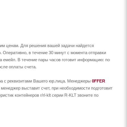
ким ценам. Для решения вашей задачи найдется
о. Оперативно, в течение 30 минут с момента отправки
на емейл. В течение пары часов готовит информацию: по
осле оплаты счета.
ера с реквизитами Вашего юр.лица. Менеджеры
0FFER
 менеджер выставит счет, при необходимости подготовит
стик контейнеров r/rl-klt серии R-KLT звоните по