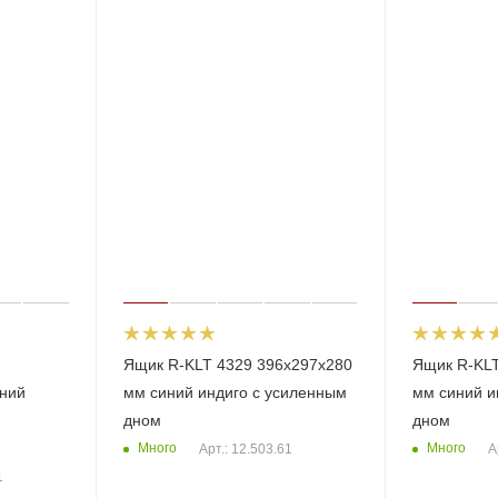
Ящик R-KLT 4329 396х297х280
Ящик R-KLT
иний
мм синий индиго с усиленным
мм синий и
дном
дном
Много
Много
Арт.: 12.503.61
А
1