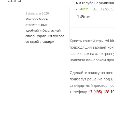
Статьи
мм голубой с усилен
Много
Арт.: 12.505.1
2 февраля 2026
1
₽
/шт
Мусоросбросы
строительные —
удобный и безопасный
способ удаления мусора
Купить контейнеры r/rl-k
со стройплощадок
подходящий вариант конт
заявки нам на электронн
наличию или срокам прои
Сделайте заявку на поч
подберут решение под Ва
стандартный договор пост
телефону
+7 (495) 128-1