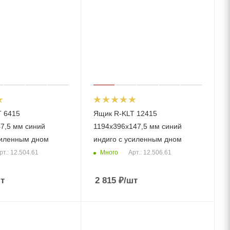
 6415
Ящик R-KLT 12415
7,5 мм синий
1194х396х147,5 мм синий
силенным дном
индиго с усиленным дном
Много
рт.: 12.504.61
Арт.: 12.506.61
т
2 815
₽
/шт