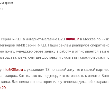
ным дном
.61
lt серии R-KLT в интернет-магазине B2B
0ФФЕР
в Москве по низ
ейнеров r/rl-klt серии R-KLT. Наши сейлзы реагируют оперативн
ую почту, менеджер берет заявку в работу и отписывается вам 
зводства, цене, считает доставку и указывает сроки отгрузки п
ту
info@0ffer.ru
с указанием ТЗ по вашей закупке и картой партн
ш запрос. Как только вы подтвердите готовность к оплате, Ваш
авки. Для связи с оператором или уточнения деталей и характери
0-20
.