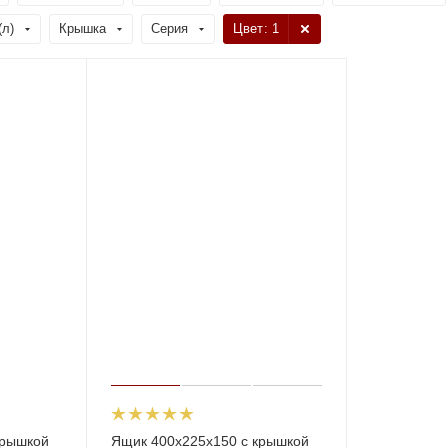
(л)
Крышка
Серия
Цвет
: 1
крышкой
Ящик 400х225х150 с крышкой