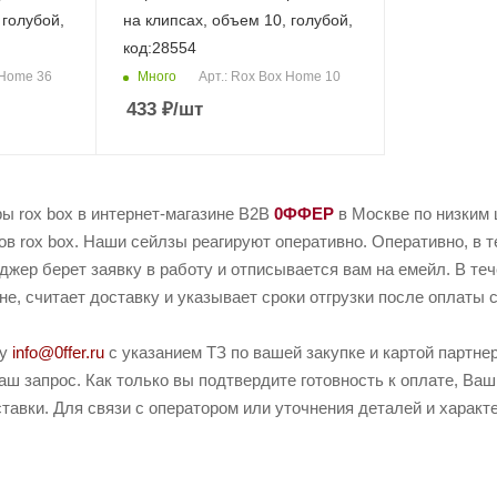
 голубой,
на клипсах, объем 10, голубой,
код:28554
Много
 Home 36
Арт.: Rox Box Home 10
433
₽
/шт
ы rox box в интернет-магазине B2B
0ФФЕР
в Москве по низким
ов rox box. Наши сейлзы реагируют оперативно. Оперативно, в т
джер берет заявку в работу и отписывается вам на емейл. В те
не, считает доставку и указывает сроки отгрузки после оплаты с
ту
info@0ffer.ru
с указанием ТЗ по вашей закупке и картой партн
ш запрос. Как только вы подтвердите готовность к оплате, Ваш
тавки. Для связи с оператором или уточнения деталей и характ