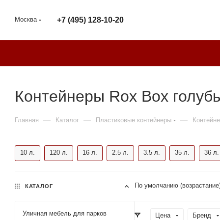
Москва
+7 (495) 128-10-20
Контейнеры Rox Box голуб
—
—
—
Главная
Каталог
Пластиковые контейнеры
Контейне
10 л.
120 л.
16 л.
2.5 л.
3.5 л.
35 л.
36 л.
По умолчанию (возрастание
КАТАЛОГ
Уличная мебель для парков
Цена
Бренд