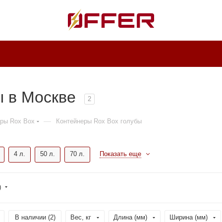
ы в Москве
2
—
ры Rox Box
Контейнеры Rox Box голубы
4 л.
50 л.
70 л.
Показать еще
)
В наличии (
2
)
Вес, кг
Длина (мм)
Ширина (мм)