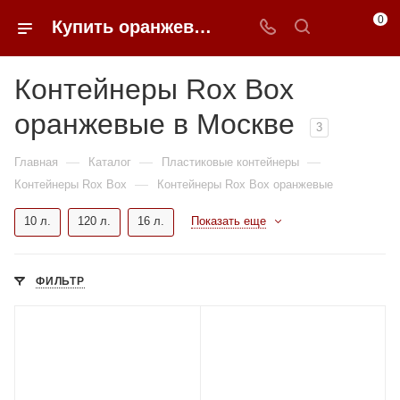
0
Купить оранжевые контейнеры rox box в Москве | 0FFER
Контейнеры Rox Box
оранжевые в Москве
3
—
—
—
Главная
Каталог
Пластиковые контейнеры
—
Контейнеры Rox Box
Контейнеры Rox Box оранжевые
10 л.
120 л.
16 л.
Показать еще
ФИЛЬТР