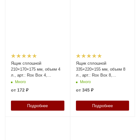
Ящик сплошной
Ящик сплошной
210×170×175 мм, объем 4
335×220×155 мм, объем 8
л., арт.: Rox Box 4,
л., арт.: Rox Box 8,
оранжевый, код: 18915
оранжевый, код: 21768
Много
Много
от
172 ₽
от
345 ₽
Подробнее
Подробнее