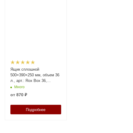
Ящик сплошной
500×390×250 мм, объем 36
л., арт.: Rox Box 36,
оранжевый, код: 19346
Много
от
870 ₽
Подробнее